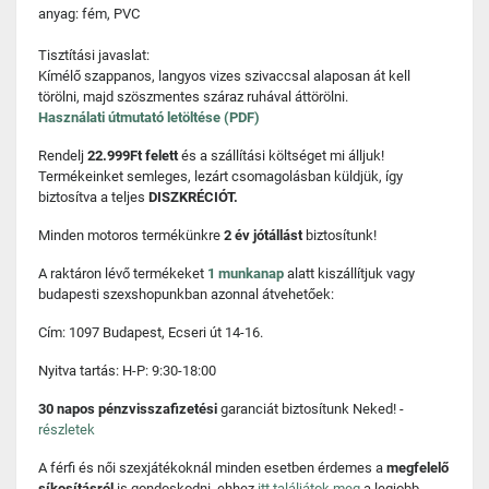
anyag: fém, PVC
Tisztítási javaslat:
Kímélő szappanos, langyos vizes szivaccsal alaposan át kell
törölni, majd szöszmentes száraz ruhával áttörölni.
Használati útmutató letöltése (PDF)
Rendelj
22.999Ft felett
és a szállítási költséget mi álljuk!
Termékeinket semleges, lezárt csomagolásban küldjük, így
biztosítva a teljes
DISZKRÉCIÓT.
Minden motoros termékünkre
2 év jótállást
biztosítunk!
A raktáron lévő termékeket
1 munkanap
alatt kiszállítjuk vagy
budapesti szexshopunkban azonnal átvehetőek:
Cím: 1097 Budapest, Ecseri út 14-16.
Nyitva tartás: H-P: 9:30-18:00
30 napos pénzvisszafizetési
garanciát biztosítunk Neked! -
részletek
A férfi és női szexjátékoknál minden esetben érdemes a
megfelelő
síkosításról
is gondoskodni, ehhez
itt találjátok meg
a legjobb