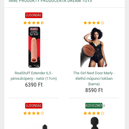
INNE PRODUKTY PRODUCENTA DREAM TOYS
ÚJDONSÁG
RealStuff Extender 6,5 -
The Girl Next Door Marly -
péniszköpeny - natúr (17cm)
élethű műpunci tokban
6390 Ft
(barna)
8590 Ft
ÚJDONSÁG
KEDVEZMÉNY