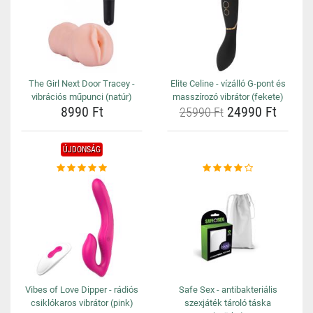
The Girl Next Door Tracey -
Elite Celine - vízálló G-pont és
vibrációs műpunci (natúr)
masszírozó vibrátor (fekete)
8990 Ft
24990 Ft
25990 Ft
ÚJDONSÁG
Vibes of Love Dipper - rádiós
Safe Sex - antibakteriális
csiklókaros vibrátor (pink)
szexjáték tároló táska