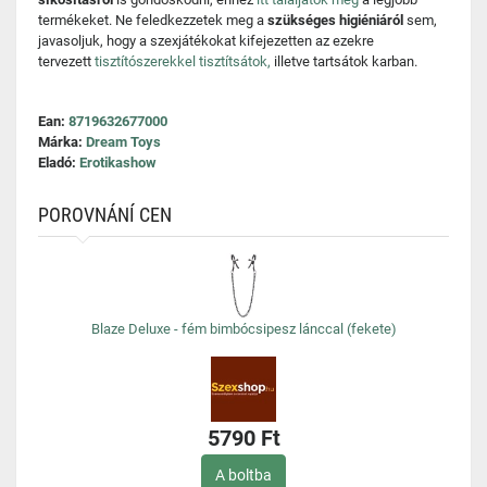
termékeket. Ne feledkezzetek meg a
szükséges higiéniáról
sem,
javasoljuk, hogy a szexjátékokat kifejezetten az ezekre
tervezett
tisztítószerekkel tisztítsátok,
illetve tartsátok karban.
Ean:
8719632677000
Márka:
Dream Toys
Eladó:
Erotikashow
POROVNÁNÍ CEN
Blaze Deluxe - fém bimbócsipesz lánccal (fekete)
5790 Ft
A boltba