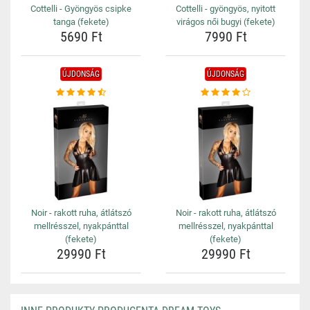
Cottelli - Gyöngyös csipke
Cottelli - gyöngyös, nyitott
tanga (fekete)
virágos női bugyi (fekete)
5690 Ft
7990 Ft
ÚJDONSÁG
ÚJDONSÁG
Noir - rakott ruha, átlátszó
Noir - rakott ruha, átlátszó
mellrésszel, nyakpánttal
mellrésszel, nyakpánttal
(fekete)
(fekete)
29990 Ft
29990 Ft