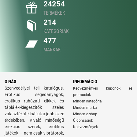
24254
TERMÉKEK
214
KATEGÓRIÁK
477
MÁRKÁK
O NÁS
INFORMÁCIÓ
Szenvedéllyel teli katalógus.
Kedvezményes kuponok és
Erotikus segédanyagok,
promóciók
erotikus ruházati cikkek és
Minden kategória
táplálék-kiegészítők széles
Minden márka
választékát kínáljuk a jobb szex
Minden e-shop
érdekében. Kiváló minőségű
Újdonságok
erekciós szerek, erotikus
Kedvezmények
játékok – nem csak vibrátorok,