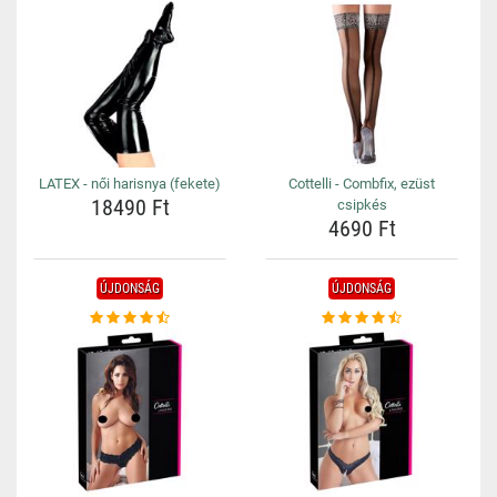
LATEX - női harisnya (fekete)
Cottelli - Combfix, ezüst
18490 Ft
csipkés
4690 Ft
ÚJDONSÁG
ÚJDONSÁG