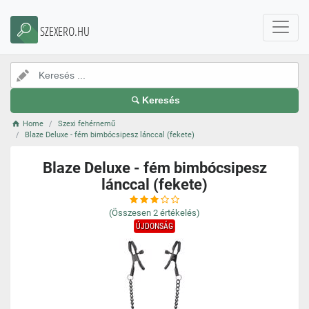
SZEXERO.HU
Keresés
Home
Szexi fehérnemű
Blaze Deluxe - fém bimbócsipesz lánccal (fekete)
Blaze Deluxe - fém bimbócsipesz
lánccal (fekete)
(Összesen
2
értékelés)
ÚJDONSÁG