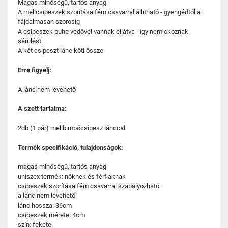
Magas minőségű, tartós anyag
A mellcsipeszek szorítása fém csavarral állítható - gyengédtől a
fájdalmasan szorosig
A csipeszek puha védővel vannak ellátva - így nem okoznak
sérülést
A két csipeszt lánc köti össze
Erre figyelj:
A lánc nem levehető
A szett tartalma:
2db (1 pár) mellbimbócsipesz lánccal
Termék specifikáció, tulajdonságok:
magas minőségű, tartós anyag
uniszex termék: nőknek és férfiaknak
csipeszek szorítása fém csavarral szabályozható
a lánc nem levehető
lánc hossza: 36cm
csipeszek mérete: 4cm
szín: fekete