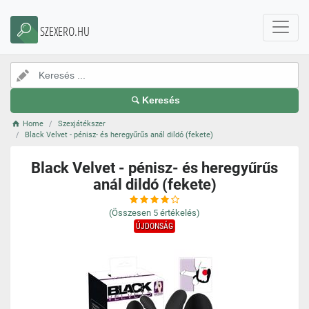
SZEXERO.HU
Keresés
Home
Szexjátékszer
Black Velvet - pénisz- és heregyűrűs anál dildó (fekete)
Black Velvet - pénisz- és heregyűrűs
anál dildó (fekete)
(Összesen
5
értékelés)
ÚJDONSÁG