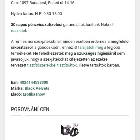
Cím: 1097 Budapest, Ecseri út 14-16.
Nyitva tartás: H-P: 9:30-18:00
30 napos pénzvisszafizetési
garanciát biztosítunk Neked! -
részletek
A férfi és női szexjátékoknál minden esetben érdemes a
megfelelő
síkosításról
is gondoskodni, ehhez
itt találjátok meg
a legjobb
termékeket. Ne feledkezzetek meg a
szükséges higiéniáról
sem,
javasoljuk, hogy a szexjátékokat kifejezetten az ezekre
tervezett
tisztítószerekkel tisztítsátok,
illetve tartsátok karban.
Ean:
4024144538300
Márka:
Black Velvets
Eladó:
Erotikashow
POROVNÁNÍ CEN