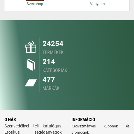
Szexshop
Vagyaim
24254
TERMÉKEK
214
KATEGÓRIÁK
477
MÁRKÁK
O NÁS
INFORMÁCIÓ
Szenvedéllyel teli katalógus.
Kedvezményes kuponok és
Erotikus segédanyagok,
promóciók