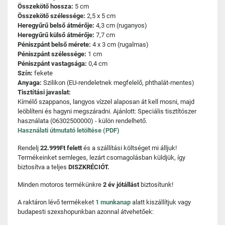
Összekötő hossza:
5 cm
Összekötő szélessége:
2,5 x 5 cm
Heregyűrű belső átmérője:
4,3 cm (ruganyos)
Heregyűrű külső átmérője:
7,7 cm
Péniszpánt belső mérete:
4 x 3 cm (rugalmas)
Péniszpánt szélessége:
1 cm
Péniszpánt vastagsága:
0,4 cm
Szín:
fekete
Anyaga:
Szilikon (EU-rendeletnek megfelelő, phthalát-mentes)
Tisztítási javaslat:
Kímélő szappanos, langyos vízzel alaposan át kell mosni, majd
leöblíteni és hagyni megszáradni. Ajánlott: Speciális tisztítószer
használata (06302500000) - külön rendelhető.
Használati útmutató letöltése (PDF)
Rendelj
22.999Ft felett
és a szállítási költséget mi álljuk!
Termékeinket semleges, lezárt csomagolásban küldjük, így
biztosítva a teljes
DISZKRÉCIÓT.
Minden motoros termékünkre
2 év jótállást
biztosítunk!
A raktáron lévő termékeket
1 munkanap
alatt kiszállítjuk vagy
budapesti szexshopunkban azonnal átvehetőek: