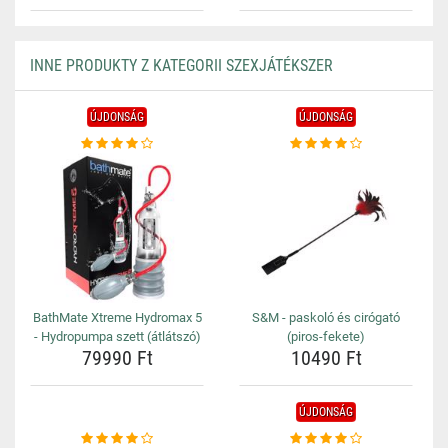
INNE PRODUKTY Z KATEGORII SZEXJÁTÉKSZER
ÚJDONSÁG
ÚJDONSÁG
BathMate Xtreme Hydromax 5
S&M - paskoló és cirógató
- Hydropumpa szett (átlátszó)
(piros-fekete)
79990 Ft
10490 Ft
ÚJDONSÁG