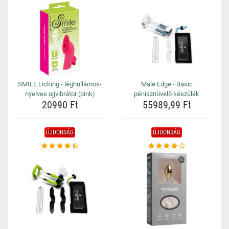
SMILE Licking - léghullámos-
Male Edge - Basic
nyelves ujjvibrátor (pink)
pénisznövelő készülék
20990 Ft
55989,99 Ft
ÚJDONSÁG
ÚJDONSÁG