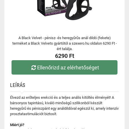
A Black Velvet - pénisz- és heregyűrűs anál dildó (fekete)
terméket a Black Velvets gyártótól a szexero.hu oldalon 6290 Ft -
ért találja.
6290 Ft
Ellenőrizd az elérhetőséget
LEÍRÁS
Élvezd az erőteljes erekció és a teljes anális kitöltés élményét! A
bársonyos tapintású, kiváló minőségű szilikonból készült
heregyűrű és péniszpánt egy análdildóval egészül ki, amely intenzív
prosztatastimulációt biztosít.
Miért jó?