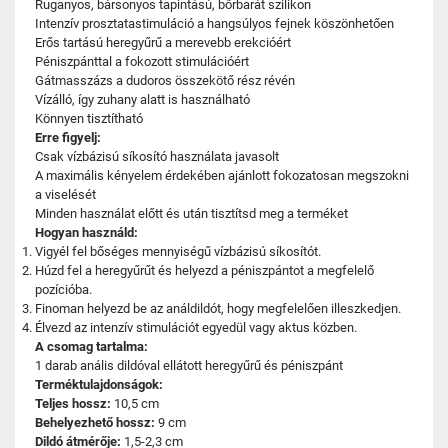
Ruganyos, bársonyos tapintású, bőrbarát szilikon
Intenzív prosztatastimuláció a hangsúlyos fejnek köszönhetően
Erős tartású heregyűrű a merevebb erekcióért
Péniszpánttal a fokozott stimulációért
Gátmasszázs a dudoros összekötő rész révén
Vízálló, így zuhany alatt is használható
Könnyen tisztítható
Erre figyelj:
Csak vízbázisú síkosító használata javasolt
A maximális kényelem érdekében ajánlott fokozatosan megszokni
a viselését
Minden használat előtt és után tisztítsd meg a terméket
Hogyan használd:
Vigyél fel bőséges mennyiségű vízbázisú síkosítót.
Húzd fel a heregyűrűt és helyezd a péniszpántot a megfelelő
pozícióba.
Finoman helyezd be az análdildót, hogy megfelelően illeszkedjen.
Élvezd az intenzív stimulációt egyedül vagy aktus közben.
A csomag tartalma:
1 darab anális dildóval ellátott heregyűrű és péniszpánt
Terméktulajdonságok:
Teljes hossz:
10,5 cm
Behelyezhető hossz:
9 cm
Dildó átmérője:
1,5-2,3 cm