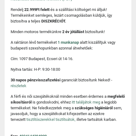
Rendelj
22.999Ft felett
és a szállítási költséget mi álljuk!
Termékeinket semleges, lezárt csomagolásban küldjük, így
biztosítva a teljes
DISZKRÉCIÓT.
Minden motoros termékünkre
2 év jótállást
biztosítunk!
A raktáron lévő termékeket
1 munkanap
alatt kiszállítjuk vagy
budapesti szexshopunkban azonnal átvehetőek:
Cím: 1097 Budapest, Ecseri út 14-16.
Nyitva tartás: H-P: 9:30-18:00
30 napos pénzvisszafizetési
garanciát biztosítunk Neked! -
részletek
A férfi és női szexjátékoknál minden esetben érdemes a
megfelelő
síkosításról
is gondoskodni, ehhez
itt találjátok meg
a legjobb
termékeket. Ne feledkezzetek meg a
szükséges higiéniáról
sem,
javasoljuk, hogy a szexjátékokat kifejezetten az ezekre
tervezett
tisztítószerekkel tisztítsátok,
illetve tartsátok karban.