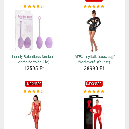
Lonely Relentless Seeker -
LATEX - nyitott, hosszúujjú
vibrációs tojás (lila)
rövid overál (fekete)
12595 Ft
38990 Ft
ÚJDONSÁG
ÚJDONSÁG