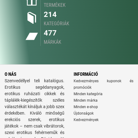
TERMÉKEK
214
KATEGÓRIÁK
477
MÁRKÁK
O NÁS
INFORMÁCIÓ
Szenvedéllyel teli katalógus.
Kedvezményes kuponok és
Erotikus segédanyagok,
promóciók
erotikus ruházati cikkek és
Minden kategória
táplálék-kiegészítők széles
Minden márka
választékát kínáljuk a jobb szex
Minden e-shop
érdekében. Kiváló minőségű
Újdonságok
erekciós szerek, erotikus
Kedvezmények
játékok – nem csak vibrátorok,
szexi erotikus fehérneműk és