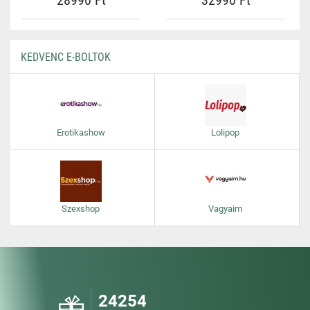
28990 Ft
32990 Ft
KEDVENC E-BOLTOK
Erotikashow
Lolipop
Szexshop
Vagyaim
24254