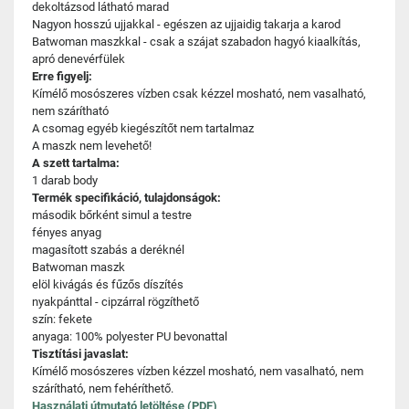
dekoltázsod látható marad
Nagyon hosszú ujjakkal - egészen az ujjaidig takarja a karod
Batwoman maszkkal - csak a szájat szabadon hagyó kiaalkítás,
apró denevérfülek
Erre figyelj:
Kímélő mosószeres vízben csak kézzel mosható, nem vasalható,
nem szárítható
A csomag egyéb kiegészítőt nem tartalmaz
A maszk nem levehető!
A szett tartalma:
1 darab body
Termék specifikáció, tulajdonságok:
második bőrként simul a testre
fényes anyag
magasított szabás a deréknél
Batwoman maszk
elöl kivágás és fűzős díszítés
nyakpánttal - cipzárral rögzíthető
szín: fekete
anyaga: 100% polyester PU bevonattal
Tisztítási javaslat:
Kímélő mosószeres vízben kézzel mosható, nem vasalható, nem
szárítható, nem fehéríthető.
Használati útmutató letöltése (PDF)