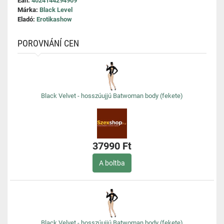
Ean:
4024144294909
Márka:
Black Level
Eladó:
Erotikashow
POROVNÁNÍ CEN
Black Velvet - hosszúujjú Batwoman body (fekete)
37990 Ft
A boltba
Black Velvet - hosszúujjú Batwoman body (fekete)