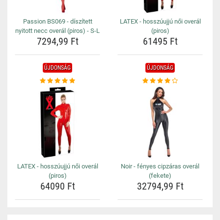
Passion BS069 - díszített
LATEX - hosszúujjú női overál
nyitott necc overál (piros) - S-L
(piros)
7294,99 Ft
61495 Ft
ÚJDONSÁG
ÚJDONSÁG
LATEX - hosszúujjú női overál
Noir - fényes cipzáras overál
(piros)
(fekete)
64090 Ft
32794,99 Ft