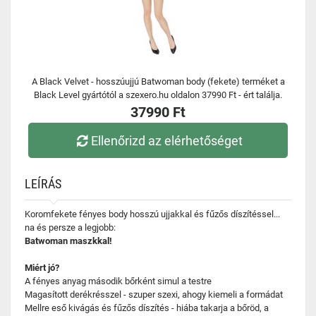
A Black Velvet - hosszúujjú Batwoman body (fekete) terméket a
Black Level gyártótól a szexero.hu oldalon 37990 Ft - ért találja.
37990 Ft
Ellenőrizd az elérhetőséget
LEÍRÁS
Koromfekete fényes body hosszú ujjakkal és fűzős díszítéssel...
na és persze a legjobb:
Batwoman maszkkal!
Miért jó?
A fényes anyag második bőrként simul a testre
Magasított derékrésszel - szuper szexi, ahogy kiemeli a formádat
Mellre eső kivágás és fűzős díszítés - hiába takarja a bőröd, a