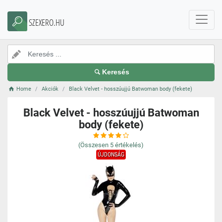
SZEXERO.HU
Keresés
Home
Akciók
Black Velvet - hosszúujjú Batwoman body (fekete)
Black Velvet - hosszúujjú Batwoman
body (fekete)
(Összesen
5
értékelés)
ÚJDONSÁG