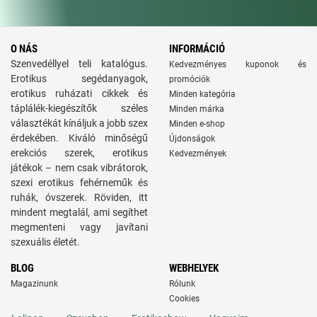
O NÁS
INFORMÁCIÓ
Szenvedéllyel teli katalógus.
Kedvezményes kuponok és
Erotikus segédanyagok,
promóciók
erotikus ruházati cikkek és
Minden kategória
táplálék-kiegészítők széles
Minden márka
választékát kínáljuk a jobb szex
Minden e-shop
érdekében. Kiváló minőségű
Újdonságok
erekciós szerek, erotikus
Kedvezmények
játékok – nem csak vibrátorok,
szexi erotikus fehérneműk és
ruhák, óvszerek. Röviden, itt
mindent megtalál, ami segíthet
megmenteni vagy javítani
szexuális életét.
BLOG
WEBHELYEK
Magazinunk
Rólunk
Cookies