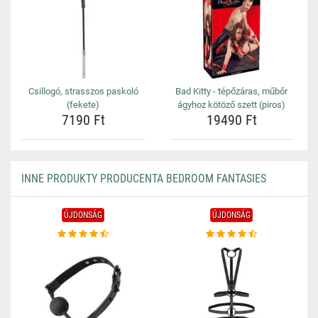
Csillogó, strasszos paskoló
Bad Kitty - tépőzáras, műbőr
(fekete)
ágyhoz kötöző szett (piros)
7190 Ft
19490 Ft
INNE PRODUKTY PRODUCENTA BEDROOM FANTASIES
ÚJDONSÁG
ÚJDONSÁG