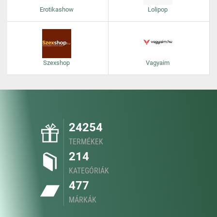
Erotikashow
Lolipop
Szexshop
Vagyaim
24254
TERMÉKEK
214
KATEGÓRIÁK
477
MÁRKÁK