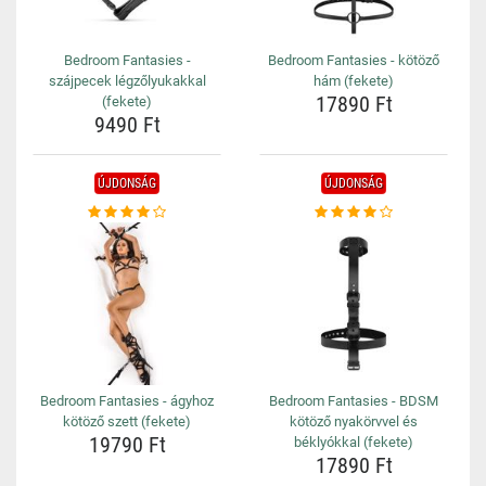
Bedroom Fantasies -
Bedroom Fantasies - kötöző
szájpecek légzőlyukakkal
hám (fekete)
17890 Ft
(fekete)
9490 Ft
ÚJDONSÁG
ÚJDONSÁG
Bedroom Fantasies - ágyhoz
Bedroom Fantasies - BDSM
kötöző szett (fekete)
kötöző nyakörvvel és
19790 Ft
béklyókkal (fekete)
17890 Ft