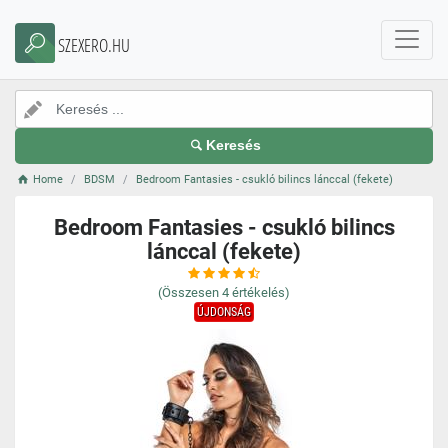
SZEXERO.HU
Keresés
Home
BDSM
Bedroom Fantasies - csukló bilincs lánccal (fekete)
Bedroom Fantasies - csukló bilincs
lánccal (fekete)
(Összesen
4
értékelés)
ÚJDONSÁG