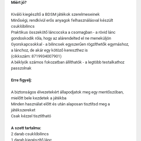
Miért jó?
Kiváló kiegészítő a BDSM játékok szerelmeseinek
Minőségi, rendkívül erős anyagok felhasználásval készült
csuklóbilincs
Praktikus összekötő láncocska a csomagban - a rövid lánc
gondoskodik róla, hogy az alárendelted el ne meneküljön
Gyorskapcsokkal - a bilincsek egyszerűen rögzíthetők egymáshoz,
a lánchoz, de akár egy kötöző kereszthez is
(cikkszám: 8719934007901)
A béklyók számos fokozatban állíthatók - a legtöbb testalkathoz
passzolnak
Erre figyelj:
A biztonságos élvezetekért állapodjatok meg egy mentőszóban,
mielőtt bele kezdetek a játékba
Minden használat előtt és után alaposan tisztítsd meg a
játékszereket
Csak kézzel tisztítható
A szett tartalma:
2 darab csuklóbilincs
1 darab kiegészítő lánc