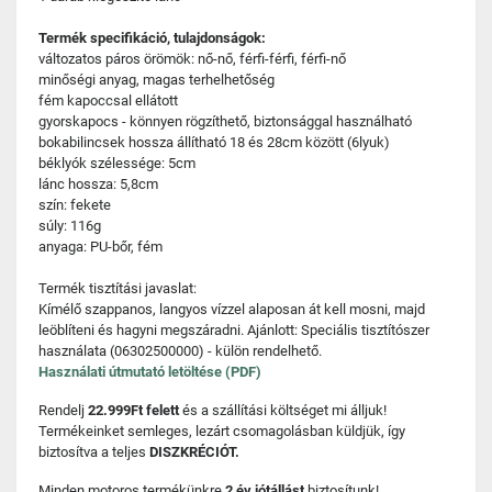
Termék specifikáció, tulajdonságok:
változatos páros örömök: nő-nő, férfi-férfi, férfi-nő
minőségi anyag, magas terhelhetőség
fém kapoccsal ellátott
gyorskapocs - könnyen rögzíthető, biztonsággal használható
bokabilincsek hossza állítható 18 és 28cm között (6lyuk)
béklyók szélessége: 5cm
lánc hossza: 5,8cm
szín: fekete
súly: 116g
anyaga: PU-bőr, fém
Termék tisztítási javaslat:
Kímélő szappanos, langyos vízzel alaposan át kell mosni, majd
leöblíteni és hagyni megszáradni. Ajánlott: Speciális tisztítószer
használata (06302500000) - külön rendelhető.
Használati útmutató letöltése (PDF)
Rendelj
22.999Ft felett
és a szállítási költséget mi álljuk!
Termékeinket semleges, lezárt csomagolásban küldjük, így
biztosítva a teljes
DISZKRÉCIÓT.
Minden motoros termékünkre
2 év jótállást
biztosítunk!