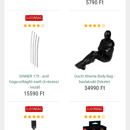
5790 Ft
ÚJDONSÁG
SINNER 175 - acél
Ouch! Xtreme Body Bag -
húgycsőtágító szett (4 részes)
búslakodó (fekete)
34990 Ft
- kezdő
15590 Ft
ÚJDONSÁG
ÚJDONSÁG