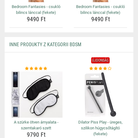
Bedroom Fantasies - csukló
Bedroom Fantasies - csukló
bilincs lánccal (fekete)
bilincs lánccal (fekete)
9490 Ft
9490 Ft
INNE PRODUKTY Z KATEGORII BDSM
ÚJDONSÁG
A szürke ötven árnyalata -
Dilator Piss Play - üreges,
szemtakaró szett
szilikon húgycsőtágító
9790 Ft
(fekete)