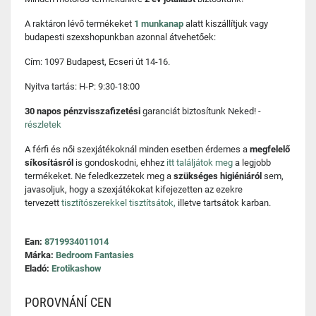
A raktáron lévő termékeket
1 munkanap
alatt kiszállítjuk vagy
budapesti szexshopunkban azonnal átvehetőek:
Cím: 1097 Budapest, Ecseri út 14-16.
Nyitva tartás: H-P: 9:30-18:00
30 napos pénzvisszafizetési
garanciát biztosítunk Neked! -
részletek
A férfi és női szexjátékoknál minden esetben érdemes a
megfelelő
síkosításról
is gondoskodni, ehhez
itt találjátok meg
a legjobb
termékeket. Ne feledkezzetek meg a
szükséges higiéniáról
sem,
javasoljuk, hogy a szexjátékokat kifejezetten az ezekre
tervezett
tisztítószerekkel tisztítsátok,
illetve tartsátok karban.
Ean:
8719934011014
Márka:
Bedroom Fantasies
Eladó:
Erotikashow
POROVNÁNÍ CEN