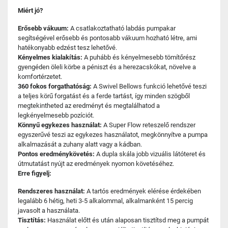
Miért jó?
Erősebb vákuum:
A csatlakoztatható labdás pumpakar
segítségével erősebb és pontosabb vákuum hozható létre, ami
hatékonyabb edzést tesz lehetővé.
Kényelmes kialakítás:
A puhább és kényelmesebb tömítőrész
gyengéden öleli körbe a péniszt és a herezacskókat, növelve a
komfortérzetet.
360 fokos forgathatóság:
A Swivel Bellows funkció lehetővé teszi
a teljes körű forgatást és a ferde tartást, így minden szögből
megtekintheted az eredményt és megtalálhatod a
legkényelmesebb pozíciót.
Könnyű egykezes használat:
A Super Flow reteszelő rendszer
egyszerűvé teszi az egykezes használatot, megkönnyítve a pumpa
alkalmazását a zuhany alatt vagy a kádban.
Pontos eredménykövetés:
A dupla skála jobb vizuális látóteret és
útmutatást nyújt az eredmények nyomon követéséhez.
Erre figyelj:
Rendszeres használat:
A tartós eredmények elérése érdekében
legalább 6 hétig, heti 3-5 alkalommal, alkalmanként 15 percig
javasolt a használata.
Tisztítás:
Használat előtt és után alaposan tisztítsd meg a pumpát