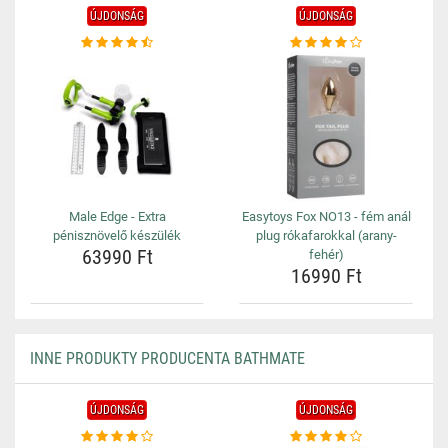
ÚJDONSÁG
ÚJDONSÁG
Male Edge - Extra
Easytoys Fox NO13 - fém anál
pénisznövelő készülék
plug rókafarokkal (arany-
63990 Ft
fehér)
16990 Ft
INNE PRODUKTY PRODUCENTA BATHMATE
ÚJDONSÁG
ÚJDONSÁG