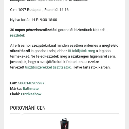
Cím: 1097 Budapest, Ecseri út 14-16.
Nyitva tartás: H-P: 9:30-18:00
30 napos pénzvisszafizetési
garanciát biztosítunk Neked! -
részletek
A férfi és női szexjátékoknál minden esetben érdemes a
megfelelő
síkosításról
is gondoskodni, ehhez
itt találjátok meg
a legjobb
termékeket. Ne feledkezzetek meg a
szükséges higiéniáról
sem,
javasoljuk, hogy a szexjátékokat kifejezetten az ezekre
tervezett
tisztítószerekkel tisztítsátok,
illetve tartsátok karban.
Ean:
5060140209287
Márka:
Bathmate
Eladó:
Erotikashow
POROVNÁNÍ CEN