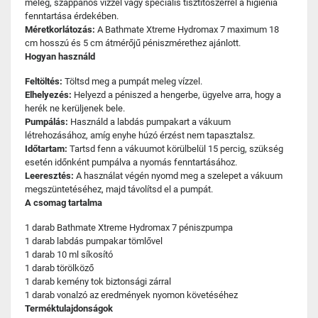
meleg, szappanos vízzel vagy speciális tisztítószerrel a higiénia
fenntartása érdekében.
Méretkorlátozás:
A Bathmate Xtreme Hydromax 7 maximum 18
cm hosszú és 5 cm átmérőjű péniszmérethez ajánlott.
Hogyan használd
Feltöltés:
Töltsd meg a pumpát meleg vízzel.
Elhelyezés:
Helyezd a péniszed a hengerbe, ügyelve arra, hogy a
herék ne kerüljenek bele.
Pumpálás:
Használd a labdás pumpakart a vákuum
létrehozásához, amíg enyhe húzó érzést nem tapasztalsz.
Időtartam:
Tartsd fenn a vákuumot körülbelül 15 percig, szükség
esetén időnként pumpálva a nyomás fenntartásához.
Leeresztés:
A használat végén nyomd meg a szelepet a vákuum
megszüntetéséhez, majd távolítsd el a pumpát.
A csomag tartalma
1 darab Bathmate Xtreme Hydromax 7 péniszpumpa
1 darab labdás pumpakar tömlővel
1 darab 10 ml síkosító
1 darab törölköző
1 darab kemény tok biztonsági zárral
1 darab vonalzó az eredmények nyomon követéséhez
Terméktulajdonságok