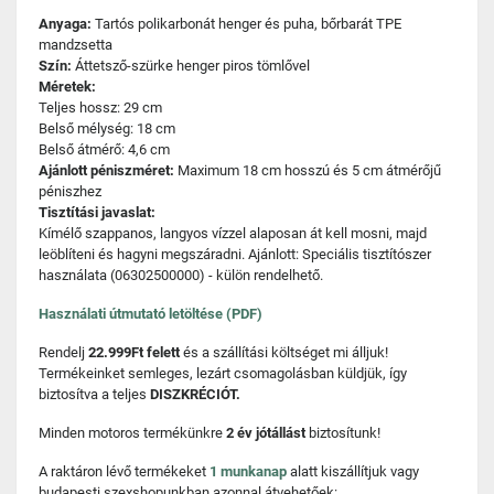
Anyaga:
Tartós polikarbonát henger és puha, bőrbarát TPE
mandzsetta
Szín:
Áttetsző-szürke henger piros tömlővel
Méretek:
Teljes hossz: 29 cm
Belső mélység: 18 cm
Belső átmérő: 4,6 cm
Ajánlott péniszméret:
Maximum 18 cm hosszú és 5 cm átmérőjű
péniszhez
Tisztítási javaslat:
Kímélő szappanos, langyos vízzel alaposan át kell mosni, majd
leöblíteni és hagyni megszáradni. Ajánlott: Speciális tisztítószer
használata (06302500000) - külön rendelhető.
Használati útmutató letöltése (PDF)
Rendelj
22.999Ft felett
és a szállítási költséget mi álljuk!
Termékeinket semleges, lezárt csomagolásban küldjük, így
biztosítva a teljes
DISZKRÉCIÓT.
Minden motoros termékünkre
2 év jótállást
biztosítunk!
A raktáron lévő termékeket
1 munkanap
alatt kiszállítjuk vagy
budapesti szexshopunkban azonnal átvehetőek: