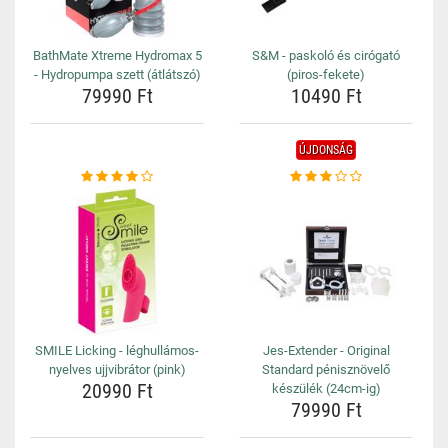
BathMate Xtreme Hydromax 5
S&M - paskoló és cirógató
- Hydropumpa szett (átlátszó)
(piros-fekete)
79990 Ft
10490 Ft
ÚJDONSÁG
SMILE Licking - léghullámos-
Jes-Extender - Original
nyelves ujjvibrátor (pink)
Standard pénisznövelő
20990 Ft
készülék (24cm-ig)
79990 Ft