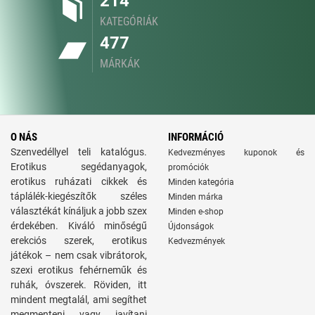
214
KATEGÓRIÁK
477
MÁRKÁK
O NÁS
INFORMÁCIÓ
Szenvedéllyel teli katalógus.
Kedvezményes kuponok és
Erotikus segédanyagok,
promóciók
erotikus ruházati cikkek és
Minden kategória
táplálék-kiegészítők széles
Minden márka
választékát kínáljuk a jobb szex
Minden e-shop
érdekében. Kiváló minőségű
Újdonságok
erekciós szerek, erotikus
Kedvezmények
játékok – nem csak vibrátorok,
szexi erotikus fehérneműk és
ruhák, óvszerek. Röviden, itt
mindent megtalál, ami segíthet
megmenteni vagy javítani