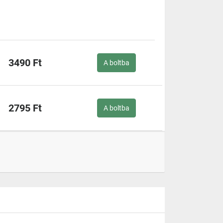
3490 Ft
A boltba
2795 Ft
A boltba