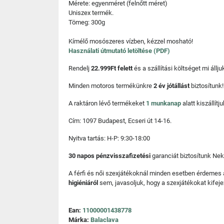
Mérete: egyenméret (felnőtt méret)
Uniszex termék.
Tömeg: 300g
Kímélő mosószeres vízben, kézzel mosható!
Használati útmutató letöltése (PDF)
Rendelj
22.999Ft felett
és a szállítási költséget mi áll
Minden motoros termékünkre
2 év jótállást
biztosítunk!
A raktáron lévő termékeket
1 munkanap
alatt kiszállí
Cím: 1097 Budapest, Ecseri út 14-16.
Nyitva tartás: H-P: 9:30-18:00
30 napos pénzvisszafizetési
garanciát biztosítunk Nek
A férfi és női szexjátékoknál minden esetben érdemes
higiéniáról
sem, javasoljuk, hogy a szexjátékokat kifeje
Ean:
11000001438778
Márka:
Balaclava