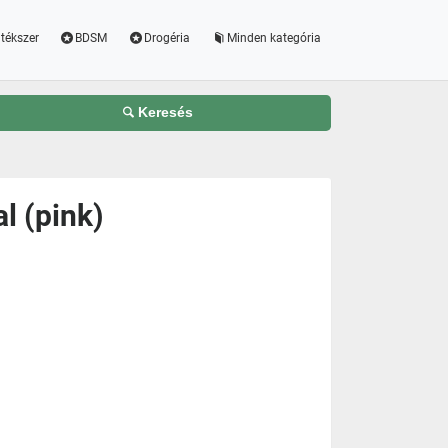
tékszer
BDSM
Drogéria
Minden kategória
Keresés
l (pink)