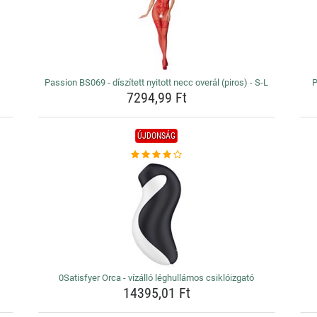
Passion BS069 - díszített nyitott necc overál (piros) - S-L
P
7294,99 Ft
ÚJDONSÁG
0Satisfyer Orca - vízálló léghullámos csiklóizgató
14395,01 Ft