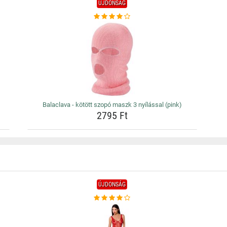
ÚJDONSÁG
Balaclava - kötött szopó maszk 3 nyílással (pink)
2795 Ft
ÚJDONSÁG