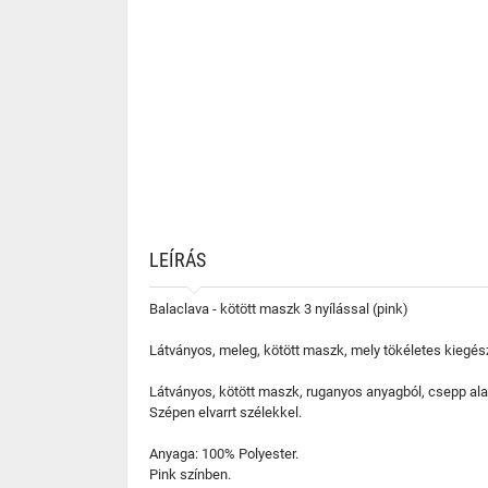
LEÍRÁS
Balaclava - kötött maszk 3 nyílással (pink)
Látványos, meleg, kötött maszk, mely tökéletes kiegész
Látványos, kötött maszk, ruganyos anyagból, csepp ala
Szépen elvarrt szélekkel.
Anyaga: 100% Polyester.
Pink színben.