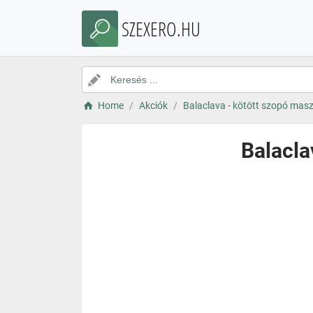
SZEXERO.HU
Home
Akciók
Balaclava - kötött szopó maszk
Balacla