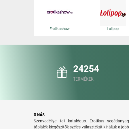
Erotikashow
Lolipop
24254
TERMÉKEK
O NÁS
Szenvedéllyel teli katalógus. Erotikus segédanyag
táplálék-kiegészítők széles választékát kínáljuk a jo