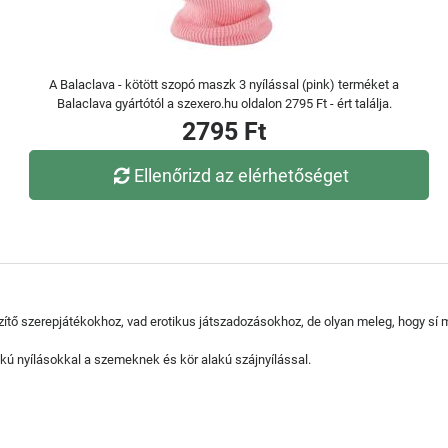
A Balaclava - kötött szopó maszk 3 nyílással (pink) terméket a
Balaclava gyártótól a szexero.hu oldalon 2795 Ft - ért találja.
2795 Ft
Ellenőrizd az elérhetőséget
ítő szerepjátékokhoz, vad erotikus játszadozásokhoz, de olyan meleg, hogy sí m
kú nyílásokkal a szemeknek és kör alakú szájnyílással.