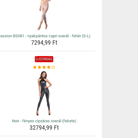
assion BS081 - nyakpántos capri overál - fehér (S-L)
7294,99 Ft
ÚJDONSÁG
Noir - fényes cipzáras overál (fekete)
32794,99 Ft