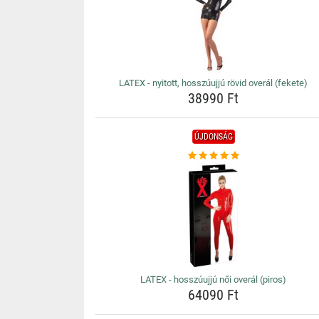
LATEX - nyitott, hosszúujjú rövid overál (fekete)
38990 Ft
ÚJDONSÁG
LATEX - hosszúujjú női overál (piros)
64090 Ft