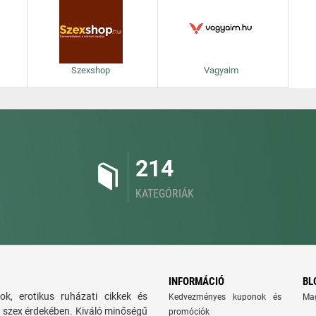
Szexshop
Vagyaim
214
KATEGÓRIÁK
INFORMÁCIÓ
BL
ok, erotikus ruházati cikkek és
Kedvezményes kuponok és
Ma
bb szex érdekében. Kiváló minőségű
promóciók