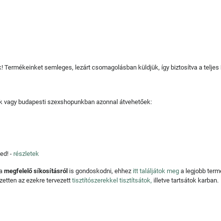
juk! Termékeinket semleges, lezárt csomagolásban küldjük, így biztosítva a teljes
tjuk vagy budapesti szexshopunkban azonnal átvehetőek:
ed! -
részletek
 a
megfelelő síkosításról
is gondoskodni, ehhez
itt találjátok meg
a legjobb ter
zetten az ezekre tervezett
tisztítószerekkel tisztítsátok,
illetve tartsátok karban.