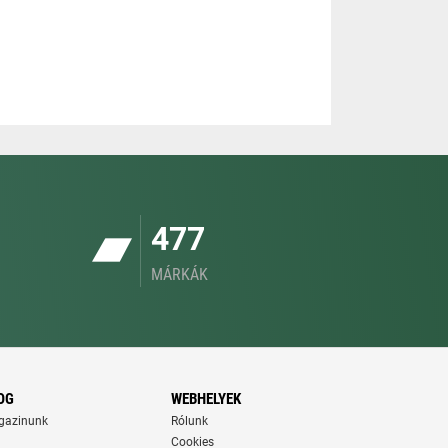
477
MÁRKÁK
OG
WEBHELYEK
gazinunk
Rólunk
Cookies