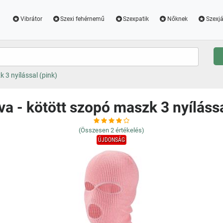
Vibrátor
Szexi fehérnemű
Szexpatik
Nőknek
Szexjá
 3 nyílással (pink)
va - kötött szopó maszk 3 nyílássa
(Összesen
2
értékelés)
ÚJDONSÁG