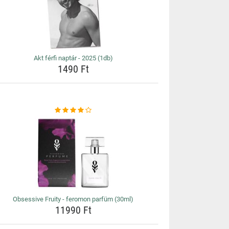
Akt férfi naptár - 2025 (1db)
1490 Ft
Obsessive Fruity - feromon parfüm (30ml)
11990 Ft