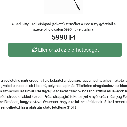
A Bad Kitty - Toll cirógató (fekete) terméket a Bad Kitty gyártótól a
szexero.hu oldalon 5990 Ft - ért találja.
5990 Ft
Ellenőrizd az elérhetőséget
végletekig partneredet a feje búbjától a lábujjáig. Igazán puha, pihés, fekete, va
éki, valódi strucc tollak Hosszú, selymes tapintás Tökéletes cirógatáshoz, csi
 szivacsos lezáróval Erre figyelj: A tollakat csak óvatosan tisztítsd és levegő
lódi strucctollakból készült Erős, strapagíró fekete nyél A nyél erős műanyag Fe
mélő módon, langyos vízzel óvatosan -hogy a tollak ne sérüljenek- át kell mosni, 
n rendelhető.Használati útmutató letöltése (PDF)