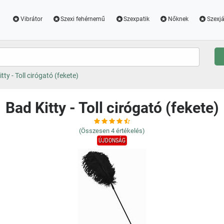
Vibrátor
Szexi fehérnemű
Szexpatik
Nőknek
Szexjá
tty - Toll cirógató (fekete)
Bad Kitty - Toll cirógató (fekete)
(Összesen
4
értékelés)
ÚJDONSÁG