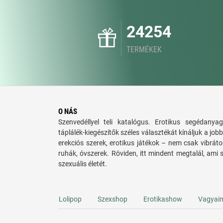
24254
TERMÉKEK
O NÁS
Szenvedéllyel teli katalógus. Erotikus segédanyag
táplálék-kiegészítők széles választékát kínáljuk a jo
erekciós szerek, erotikus játékok – nem csak vibráto
ruhák, óvszerek. Röviden, itt mindent megtalál, ami 
szexuális életét.
Lolipop
Szexshop
Erotikashow
Vagyai