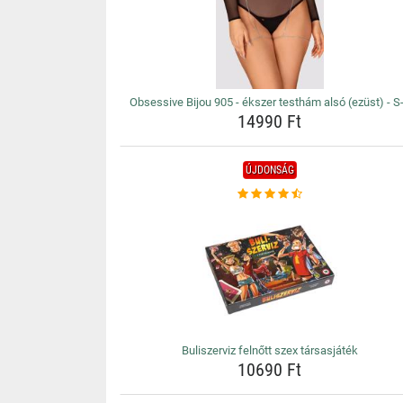
Obsessive Bijou 905 - ékszer testhám alsó (ezüst) - S
14990 Ft
ÚJDONSÁG
Buliszerviz felnőtt szex társasjáték
10690 Ft