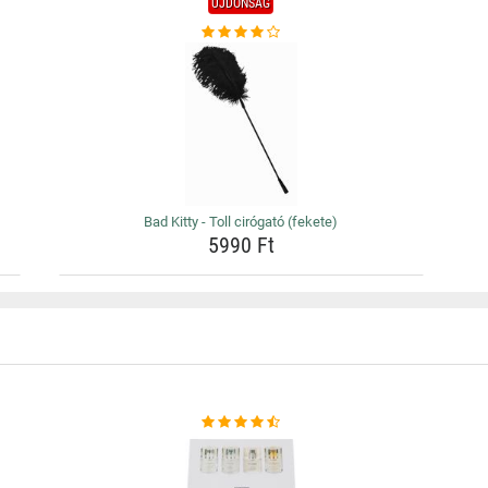
ÚJDONSÁG
Bad Kitty - Toll cirógató (fekete)
5990 Ft