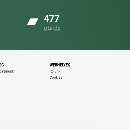
477
MÁRKÁK
OG
WEBHELYEK
gazinunk
Rólunk
Cookies