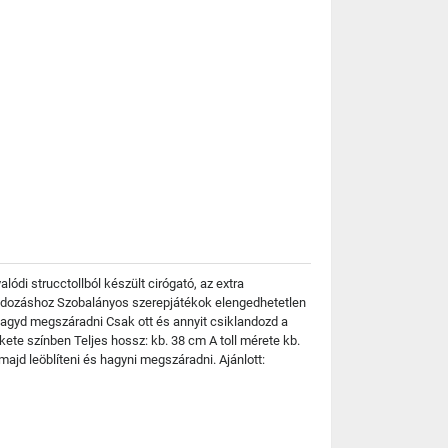
lódi strucctollból készült cirógató, az extra
klandozáshoz Szobalányos szerepjátékok elengedhetetlen
n hagyd megszáradni Csak ott és annyit csiklandozd a
kete színben Teljes hossz: kb. 38 cm A toll mérete kb.
majd leöblíteni és hagyni megszáradni. Ajánlott: