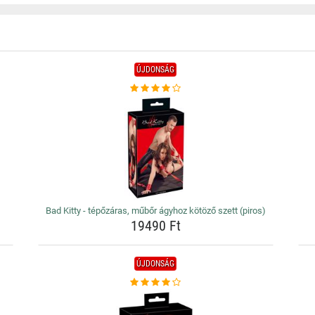
ÚJDONSÁG
Bad Kitty - tépőzáras, műbőr ágyhoz kötöző szett (piros)
19490 Ft
ÚJDONSÁG