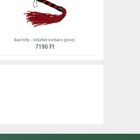
Bad Kitty - Velúrbőr korbács (piros)
7190 Ft