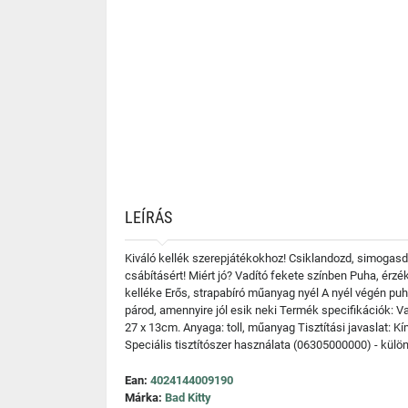
LEÍRÁS
Kiváló kellék szerepjátékokhoz! Csiklandozd, simogasd a 
csábításért! Miért jó? Vadító fekete színben Puha, érz
kelléke Erős, strapabíró műanyag nyél A nyél végén puha
párod, amennyire jól esik neki Termék specifikációk: Va
27 x 13cm. Anyaga: toll, műanyag Tisztítási javaslat: Kí
Speciális tisztítószer használata (06305000000) - külö
Ean:
4024144009190
Márka:
Bad Kitty