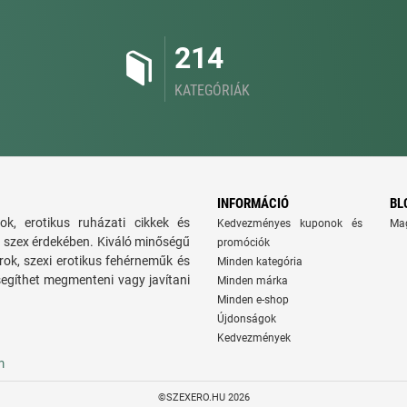
214
KATEGÓRIÁK
INFORMÁCIÓ
BL
ok, erotikus ruházati cikkek és
Kedvezményes kuponok és
Ma
bb szex érdekében. Kiváló minőségű
promóciók
rok, szexi erotikus fehérneműk és
Minden kategória
segíthet megmenteni vagy javítani
Minden márka
Minden e-shop
Újdonságok
Kedvezmények
m
©SZEXERO.HU 2026