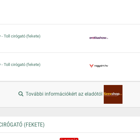
 - Toll cirógató (fekete)
 - Toll cirógató (fekete)
További információkért az eladótól
CIRÓGATÓ (FEKETE)