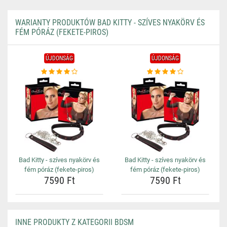
WARIANTY PRODUKTÓW BAD KITTY - SZÍVES NYAKÖRV ÉS
FÉM PÓRÁZ (FEKETE-PIROS)
ÚJDONSÁG
ÚJDONSÁG
Bad Kitty - szíves nyakörv és
Bad Kitty - szíves nyakörv és
fém póráz (fekete-piros)
fém póráz (fekete-piros)
7590 Ft
7590 Ft
INNE PRODUKTY Z KATEGORII BDSM