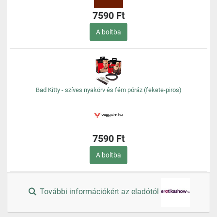
7590 Ft
A boltba
Bad Kitty - szíves nyakörv és fém póráz (fekete-piros)
7590 Ft
A boltba
További információkért az eladótól