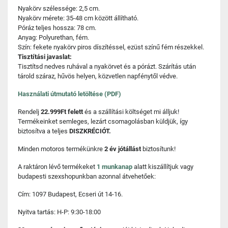
Nyakörv szélessége: 2,5 cm.
Nyakörv mérete: 35-48 cm között állítható.
Póráz teljes hossza: 78 cm.
Anyag: Polyurethan, fém.
Szín: fekete nyakörv piros díszítéssel, ezüst színű fém részekkel.
Tisztítási javaslat:
Tisztítsd nedves ruhával a nyakörvet és a pórázt. Szárítás után
tárold száraz, hűvös helyen, közvetlen napfénytől védve.
Használati útmutató letöltése (PDF)
Rendelj
22.999Ft felett
és a szállítási költséget mi álljuk!
Termékeinket semleges, lezárt csomagolásban küldjük, így
biztosítva a teljes
DISZKRÉCIÓT.
Minden motoros termékünkre
2 év jótállást
biztosítunk!
A raktáron lévő termékeket
1 munkanap
alatt kiszállítjuk vagy
budapesti szexshopunkban azonnal átvehetőek:
Cím: 1097 Budapest, Ecseri út 14-16.
Nyitva tartás: H-P: 9:30-18:00