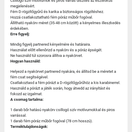
Csillogó szív motívumok és piros varrás díszítés az esztétikus
megjelenésért.
Fém D-rögzítőgyűrű és karika a biztonságos rögzítéshez.
Hozzá csatlakoztatható fém póráz műbőr fogóval.
Állítható nyakörv méret (35-48 cm között) a kényelmes illeszkedés
érdekében.
Erre figyelj:
Mindig figyelj partnered kényelmére és határaira.
Használat előtt ellenőrizd a nyakörv és a póráz épségét.
Ne használd túl szorosra állítva a nyakörvet.
Hogyan használd:
Helyezd a nyakörvet partnered nyakára, és állítsd be a méretet a
fém csat segítségével.
Csatlakoztasd a fém pórázt a D-rögzítőgyűrűhöz a kis karabinerrel.
Használd a pórázt a játék során, hogy átvedd az irányítást és
fokozd az izgalmat.
A csomag tartalma:
1 darab bőr hatású nyakörv csillogó szív motívumokkal és piros
varrással.
1 darab fém póráz műbőr fogóval (78 cm hosszú).
Terméktulajdonságok: