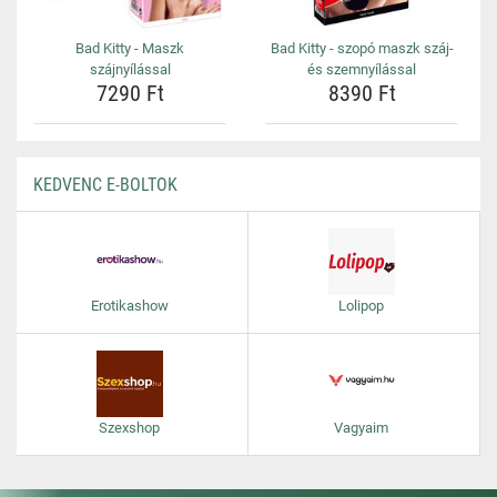
Bad Kitty - Maszk
Bad Kitty - szopó maszk száj-
szájnyílással
és szemnyílással
7290 Ft
8390 Ft
KEDVENC E-BOLTOK
Erotikashow
Lolipop
Szexshop
Vagyaim