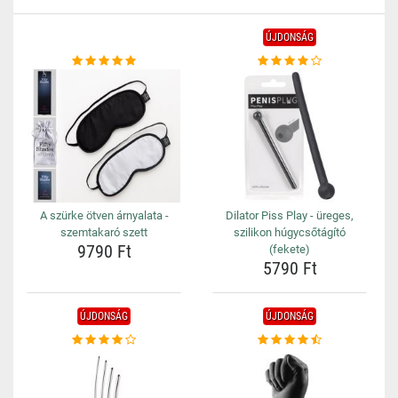
ÚJDONSÁG
A szürke ötven árnyalata -
Dilator Piss Play - üreges,
szemtakaró szett
szilikon húgycsőtágító
9790 Ft
(fekete)
5790 Ft
ÚJDONSÁG
ÚJDONSÁG