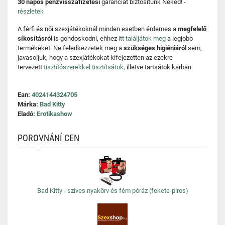
30 napos pénzvisszafizetési
garanciát biztosítunk Neked! -
részletek
A férfi és női szexjátékoknál minden esetben érdemes a
megfelelő
síkosításról
is gondoskodni, ehhez
itt találjátok meg
a legjobb
termékeket. Ne feledkezzetek meg a
szükséges higiéniáról
sem,
javasoljuk, hogy a szexjátékokat kifejezetten az ezekre
tervezett
tisztítószerekkel tisztítsátok,
illetve tartsátok karban.
Ean:
4024144324705
Márka:
Bad Kitty
Eladó:
Erotikashow
POROVNÁNÍ CEN
Bad Kitty - szíves nyakörv és fém póráz (fekete-piros)