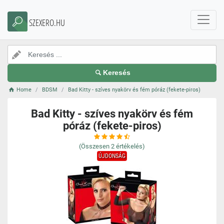
SZEXERO.HU
Keresés
Home
BDSM
Bad Kitty - szíves nyakörv és fém póráz (fekete-piros)
Bad Kitty - szíves nyakörv és fém
póráz (fekete-piros)
(Összesen
2
értékelés)
ÚJDONSÁG