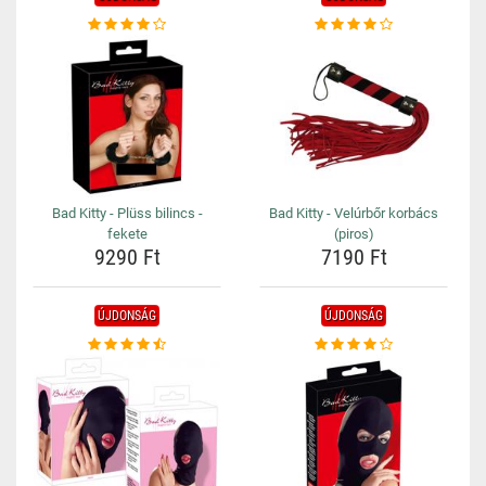
Bad Kitty - Plüss bilincs -
Bad Kitty - Velúrbőr korbács
fekete
(piros)
9290 Ft
7190 Ft
ÚJDONSÁG
ÚJDONSÁG