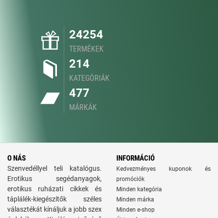
24254
TERMÉKEK
214
KATEGÓRIÁK
477
MÁRKÁK
O NÁS
INFORMÁCIÓ
Szenvedéllyel teli katalógus.
Kedvezményes kuponok és
Erotikus segédanyagok,
promóciók
erotikus ruházati cikkek és
Minden kategória
táplálék-kiegészítők széles
Minden márka
választékát kínáljuk a jobb szex
Minden e-shop