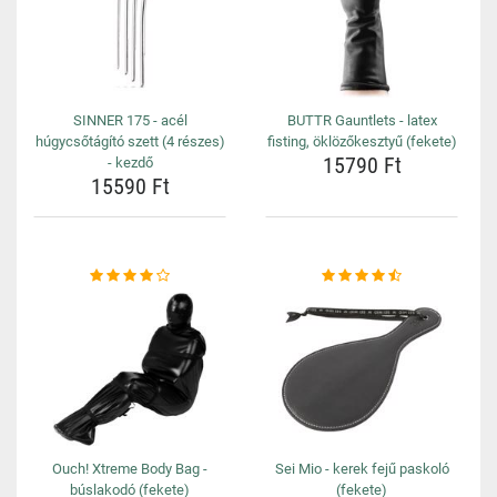
SINNER 175 - acél
BUTTR Gauntlets - latex
húgycsőtágító szett (4 részes)
fisting, öklözőkesztyű (fekete)
15790 Ft
- kezdő
15590 Ft
Ouch! Xtreme Body Bag -
Sei Mio - kerek fejű paskoló
búslakodó (fekete)
(fekete)