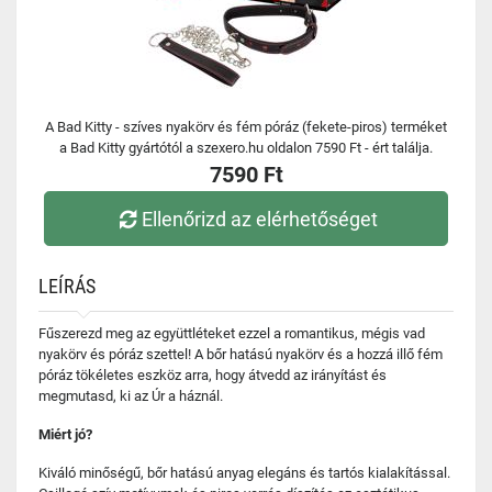
A Bad Kitty - szíves nyakörv és fém póráz (fekete-piros) terméket
a Bad Kitty gyártótól a szexero.hu oldalon 7590 Ft - ért találja.
7590 Ft
Ellenőrizd az elérhetőséget
LEÍRÁS
Fűszerezd meg az együttléteket ezzel a romantikus, mégis vad
nyakörv és póráz szettel! A bőr hatású nyakörv és a hozzá illő fém
póráz tökéletes eszköz arra, hogy átvedd az irányítást és
megmutasd, ki az Úr a háznál.
Miért jó?
Kiváló minőségű, bőr hatású anyag elegáns és tartós kialakítással.