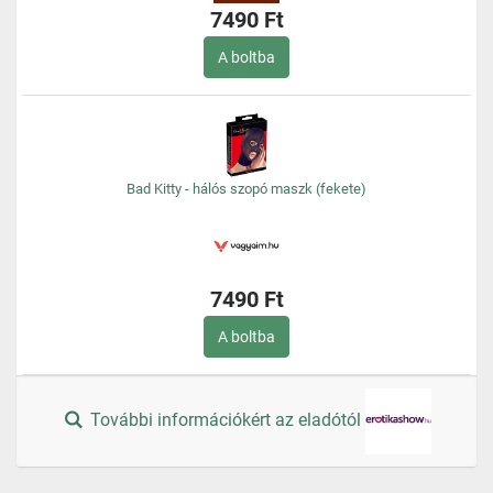
7490 Ft
A boltba
Bad Kitty - hálós szopó maszk (fekete)
7490 Ft
A boltba
További információkért az eladótól