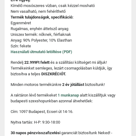
Kímélő mosószeres vízban, csak kézzel mosható
Nem vasalható, nem fehéríthető
Termék tulajdonságok, specifikáció:
Egyenméret
Rugalmas, enyhén áttetsző anyag
Uniszex termék: nőknek, férfiaknak
Anyag: 90% Polyester, 10% Elasthan
Szín: fekete
Használati útmutató letöltése (PDF)
Rendelj
22.999Ft felett
és a szállítási költséget mi álljuk!
Termékeinket semleges, lezárt csomagolásban küldjük, így
biztosítva a teljes
DISZKRÉCIÓT.
Minden motoros termékünkre
2 év jótállást
biztosítunk!
A raktáron lévő termékeket
1 munkanap
alatt kiszállítjuk vagy
budapesti szexshopunkban azonnal átvehetőek:
Cím: 1097 Budapest, Ecseri út 14-16.
Nyitva tartás: H-P: 9:30-18:00
30 napos pénzvisszafizetési
garanciát biztosítunk Neked! -