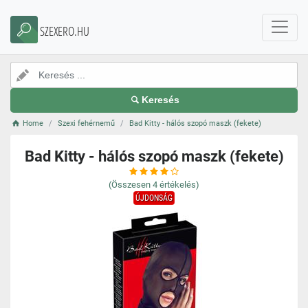
SZEXERO.HU
Keresés
Home
Szexi fehérnemű
Bad Kitty - hálós szopó maszk (fekete)
Bad Kitty - hálós szopó maszk (fekete)
(Összesen
4
értékelés)
ÚJDONSÁG