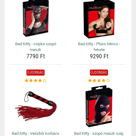
Bad Kitty - csipke szopó
Bad Kitty - Plüss bilincs -
maszk
fekete
7790 Ft
9290 Ft
ÚJDONSÁG
ÚJDONSÁG
Bad Kitty - Velúrbőr korbács
Bad Kitty - szopó maszk száj-