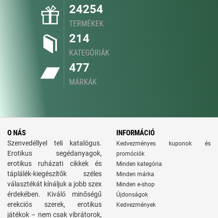
24254
TERMÉKEK
214
KATEGÓRIÁK
477
MÁRKÁK
O NÁS
INFORMÁCIÓ
Szenvedéllyel teli katalógus.
Kedvezményes kuponok és
Erotikus segédanyagok,
promóciók
erotikus ruházati cikkek és
Minden kategória
táplálék-kiegészítők széles
Minden márka
választékát kínáljuk a jobb szex
Minden e-shop
érdekében. Kiváló minőségű
Újdonságok
erekciós szerek, erotikus
Kedvezmények
játékok – nem csak vibrátorok,