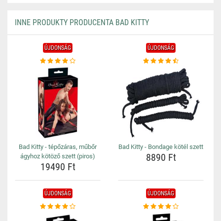
INNE PRODUKTY PRODUCENTA BAD KITTY
ÚJDONSÁG
ÚJDONSÁG
Bad Kitty - tépőzáras, műbőr
Bad Kitty - Bondage kötél szett
8890 Ft
ágyhoz kötöző szett (piros)
19490 Ft
ÚJDONSÁG
ÚJDONSÁG