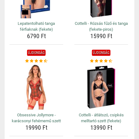
Lepatentolható tanga
Cottelli - Rózsás fűző és tanga
férfiaknak (fekete)
(fekete-piros)
6790 Ft
15990 Ft
ÚJDONSÁG
ÚJDONSÁG
Obsessive Jollymore -
Cottelli - átlátszó, csipkés
karácsonyi fehérnemű szett
melltartó szett (fekete)
19990 Ft
13990 Ft