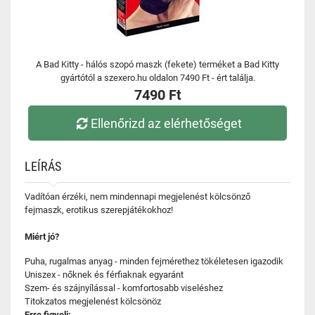
A Bad Kitty - hálós szopó maszk (fekete) terméket a Bad Kitty
gyártótól a szexero.hu oldalon 7490 Ft - ért találja.
7490 Ft
Ellenőrizd az elérhetőséget
LEÍRÁS
Vadítóan érzéki, nem mindennapi megjelenést kölcsönző
fejmaszk, erotikus szerepjátékokhoz!
Miért jó?
Puha, rugalmas anyag - minden fejmérethez tökéletesen igazodik
Uniszex - nőknek és férfiaknak egyaránt
Szem- és szájnyílással - komfortosabb viseléshez
Titokzatos megjelenést kölcsönöz
Erre figyelj: