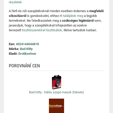
részletek
A férfi és női szexjátékoknál minden esetben érdemes a
megfelelő
síkosításról
is gondoskodni, ehhez
itt találjátok meg
a legjobb
termékeket. Ne feledkezzetek meg a
szükséges higiéniáról
sem,
javasoljuk, hogy a szexjátékokat kifejezetten az ezekre
tervezett
tisztítószerekkel tisztítsátok,
illetve tartsátok karban.
Ean:
4024144044818
Márka:
Bad Kitty
Eladó:
Erotikashow
POROVNÁNÍ CEN
Bad Kitty - hálós szopó maszk (fekete)