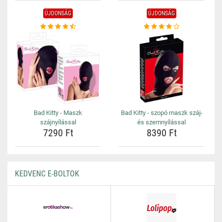
ÚJDONSÁG
ÚJDONSÁG
Bad Kitty - Maszk
Bad Kitty - szopó maszk száj-
szájnyílással
és szemnyílással
7290 Ft
8390 Ft
KEDVENC E-BOLTOK