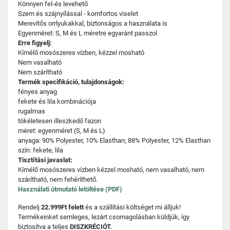
Könnyen fel-és levehető
Szem és szájnyílással - komfortos viselet
Merevítős orrlyukakkal, biztonságos a használata is
Egyenméret: S, M és L méretre egyaránt passzol
Erre figyelj:
Kímélő mosószeres vízben, kézzel mosható
Nem vasalható
Nem szárítható
Termék specifikáció, tulajdonságok:
fényes anyag
fekete és lila kombinációja
rugalmas
tökéletesen illeszkedő fazon
méret: egyenméret (S, M és L)
anyaga: 90% Polyester, 10% Elasthan; 88% Polyester, 12% Elasthan
szín: fekete, lila
Tisztítási javaslat:
Kímélő mosószeres vízben kézzel mosható, nem vasalható, nem
szárítható, nem fehéríthető.
Használati útmutató letöltése (PDF)
Rendelj
22.999Ft felett
és a szállítási költséget mi álljuk!
Termékeinket semleges, lezárt csomagolásban küldjük, így
biztosítva a teljes
DISZKRÉCIÓT.