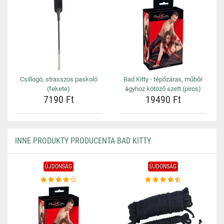
Csillogó, strasszos paskoló
Bad Kitty - tépőzáras, műbőr
(fekete)
ágyhoz kötöző szett (piros)
7190 Ft
19490 Ft
INNE PRODUKTY PRODUCENTA BAD KITTY
ÚJDONSÁG
ÚJDONSÁG