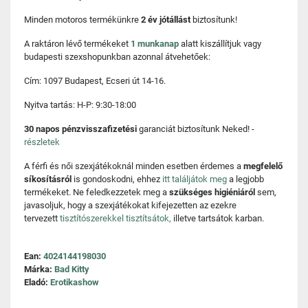
Minden motoros termékünkre
2 év jótállást
biztosítunk!
A raktáron lévő termékeket
1 munkanap
alatt kiszállítjuk vagy
budapesti szexshopunkban azonnal átvehetőek:
Cím: 1097 Budapest, Ecseri út 14-16.
Nyitva tartás: H-P: 9:30-18:00
30 napos pénzvisszafizetési
garanciát biztosítunk Neked! -
részletek
A férfi és női szexjátékoknál minden esetben érdemes a
megfelelő
síkosításról
is gondoskodni, ehhez
itt találjátok meg
a legjobb
termékeket. Ne feledkezzetek meg a
szükséges higiéniáról
sem,
javasoljuk, hogy a szexjátékokat kifejezetten az ezekre
tervezett
tisztítószerekkel tisztítsátok,
illetve tartsátok karban.
Ean:
4024144198030
Márka:
Bad Kitty
Eladó:
Erotikashow