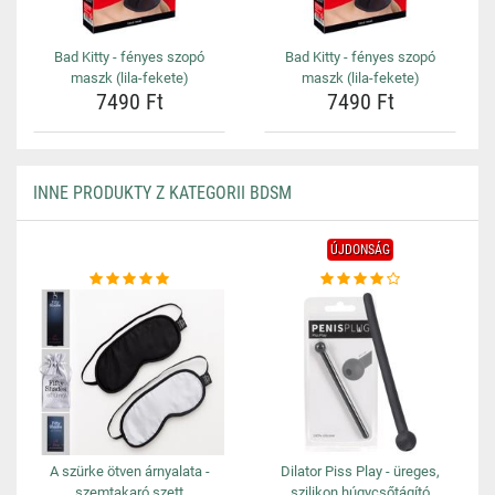
Bad Kitty - fényes szopó
Bad Kitty - fényes szopó
maszk (lila-fekete)
maszk (lila-fekete)
7490 Ft
7490 Ft
INNE PRODUKTY Z KATEGORII BDSM
ÚJDONSÁG
A szürke ötven árnyalata -
Dilator Piss Play - üreges,
szemtakaró szett
szilikon húgycsőtágító