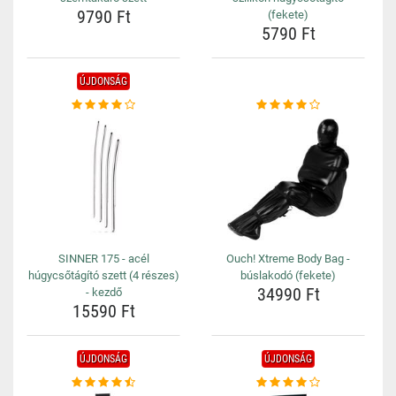
9790 Ft
(fekete)
5790 Ft
ÚJDONSÁG
SINNER 175 - acél
Ouch! Xtreme Body Bag -
húgycsőtágító szett (4 részes)
búslakodó (fekete)
34990 Ft
- kezdő
15590 Ft
ÚJDONSÁG
ÚJDONSÁG