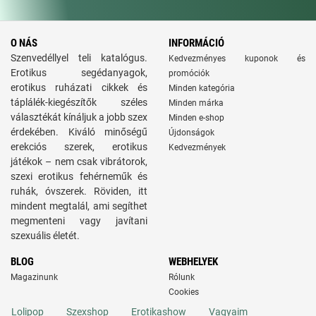
O NÁS
INFORMÁCIÓ
Szenvedéllyel teli katalógus.
Kedvezményes kuponok és
Erotikus segédanyagok,
promóciók
erotikus ruházati cikkek és
Minden kategória
táplálék-kiegészítők széles
Minden márka
választékát kínáljuk a jobb szex
Minden e-shop
érdekében. Kiváló minőségű
Újdonságok
erekciós szerek, erotikus
Kedvezmények
játékok – nem csak vibrátorok,
szexi erotikus fehérneműk és
ruhák, óvszerek. Röviden, itt
mindent megtalál, ami segíthet
megmenteni vagy javítani
szexuális életét.
BLOG
WEBHELYEK
Magazinunk
Rólunk
Cookies
Lolipop
Szexshop
Erotikashow
Vagyaim