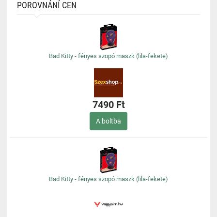
POROVNÁNÍ CEN
Bad Kitty - fényes szopó maszk (lila-fekete)
7490 Ft
A boltba
Bad Kitty - fényes szopó maszk (lila-fekete)