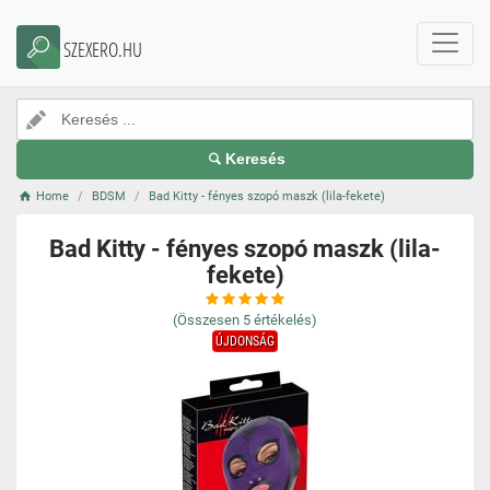
SZEXERO.HU
Keresés
Home
BDSM
Bad Kitty - fényes szopó maszk (lila-fekete)
Bad Kitty - fényes szopó maszk (lila-
fekete)
(Összesen
5
értékelés)
ÚJDONSÁG