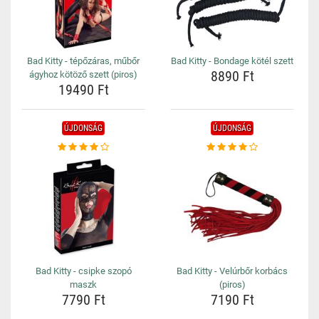
Bad Kitty - tépőzáras, műbőr
Bad Kitty - Bondage kötél szett
8890 Ft
ágyhoz kötöző szett (piros)
19490 Ft
ÚJDONSÁG
ÚJDONSÁG
Bad Kitty - csipke szopó
Bad Kitty - Velúrbőr korbács
maszk
(piros)
7790 Ft
7190 Ft