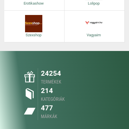
Erotikashow
Lolipop
Szexshop
Vagyaim
24254
TERMÉKEK
214
KATEGÓRIÁK
477
MÁRKÁK