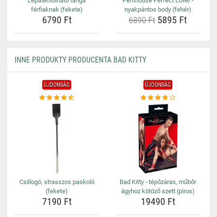
Lepatentolható tanga
Penthouse Perfect Lover -
férfiaknak (fekete)
nyakpántos body (fehér)
6790 Ft
5895 Ft
6890 Ft
INNE PRODUKTY PRODUCENTA BAD KITTY
ÚJDONSÁG
ÚJDONSÁG
Csillogó, strasszos paskoló
Bad Kitty - tépőzáras, műbőr
(fekete)
ágyhoz kötöző szett (piros)
7190 Ft
19490 Ft