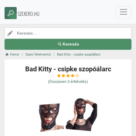
SZEXERO.HU
Keresés
Home
Szexi fehérnemű
Bad Kitty - csipke szopóálarc
Bad Kitty - csipke szopóálarc
(Összesen
3
értékelés)