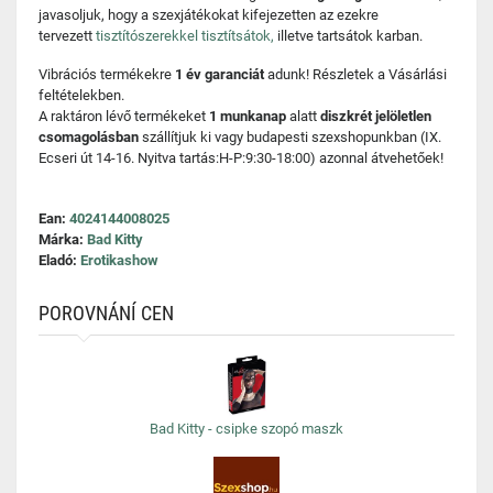
javasoljuk, hogy a szexjátékokat kifejezetten az ezekre
tervezett
tisztítószerekkel tisztítsátok,
illetve tartsátok karban.
Vibrációs termékekre
1 év garanciát
adunk! Részletek a Vásárlási
feltételekben.
A raktáron lévő termékeket
1 munkanap
alatt
diszkrét jelöletlen
csomagolásban
szállítjuk ki vagy budapesti szexshopunkban (IX.
Ecseri út 14-16. Nyitva tartás:H-P:9:30-18:00) azonnal átvehetőek!
Ean:
4024144008025
Márka:
Bad Kitty
Eladó:
Erotikashow
POROVNÁNÍ CEN
Bad Kitty - csipke szopó maszk