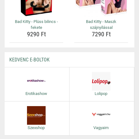
Bad Kitty - Plüss bilincs -
Bad Kitty - Maszk
fekete
szájnyílással
9290 Ft
7290 Ft
KEDVENC E-BOLTOK
Erotikashow
Lolipop
Szexshop
Vagyaim