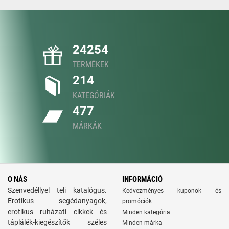
24254
TERMÉKEK
214
KATEGÓRIÁK
477
MÁRKÁK
O NÁS
INFORMÁCIÓ
Szenvedéllyel teli katalógus.
Kedvezményes kuponok és
Erotikus segédanyagok,
promóciók
erotikus ruházati cikkek és
Minden kategória
táplálék-kiegészítők széles
Minden márka