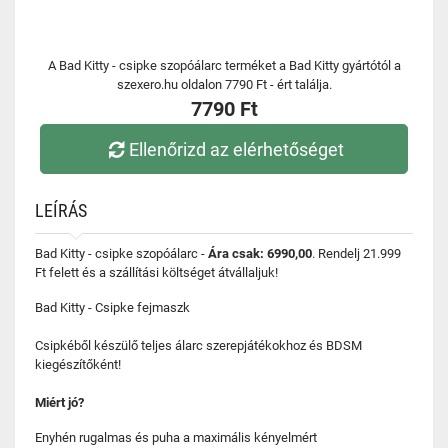
A Bad Kitty - csipke szopóálarc terméket a Bad Kitty gyártótól a
szexero.hu oldalon 7790 Ft - ért találja.
7790 Ft
Ellenőrizd az elérhetőséget
LEÍRÁS
Bad Kitty - csipke szopóálarc -
Ára csak: 6990,00
. Rendelj 21.999
Ft felett és a szállítási költséget átvállaljuk!
Bad Kitty - Csipke fejmaszk
Csipkéből készülő teljes álarc szerepjátékokhoz és BDSM
kiegészítőként!
Miért jó?
Enyhén rugalmas és puha a maximális kényelmért