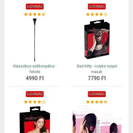
ÚJDONSÁG
ÚJDONSÁG
Klasszikus szilikonpálca -
Bad Kitty - csipke szopó
fekete
maszk
4990 Ft
7790 Ft
ÚJDONSÁG
ÚJDONSÁG