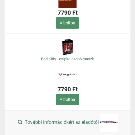
7790 Ft
A boltba
Bad Kitty - csipke szopó maszk
7790 Ft
A boltba
További információkért az eladótól