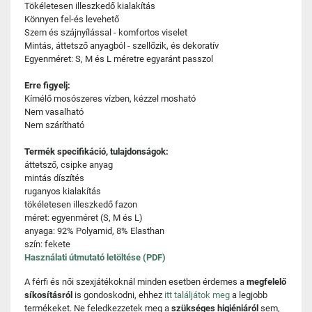
Tökéletesen illeszkedő kialakítás
Könnyen fel-és levehető
Szem és szájnyílással - komfortos viselet
Mintás, áttetsző anyagból - szellőzik, és dekoratív
Egyenméret: S, M és L méretre egyaránt passzol
Erre figyelj:
Kímélő mosószeres vízben, kézzel mosható
Nem vasalható
Nem szárítható
Termék specifikáció, tulajdonságok:
áttetsző, csipke anyag
mintás díszítés
ruganyos kialakítás
tökéletesen illeszkedő fazon
méret: egyenméret (S, M és L)
anyaga: 92% Polyamid, 8% Elasthan
szín: fekete
Használati útmutató letöltése (PDF)
A férfi és női szexjátékoknál minden esetben érdemes a
megfelelő
síkosításról
is gondoskodni, ehhez
itt találjátok meg
a legjobb
termékeket. Ne feledkezzetek meg a
szükséges higiéniáról
sem,