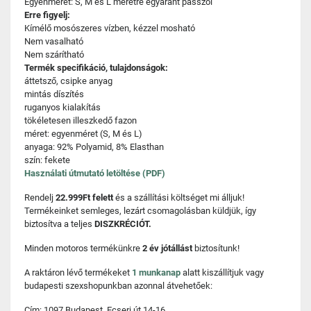
Egyenméret: S, M és L méretre egyaránt passzol
Erre figyelj:
Kímélő mosószeres vízben, kézzel mosható
Nem vasalható
Nem szárítható
Termék specifikáció, tulajdonságok:
áttetsző, csipke anyag
mintás díszítés
ruganyos kialakítás
tökéletesen illeszkedő fazon
méret: egyenméret (S, M és L)
anyaga: 92% Polyamid, 8% Elasthan
szín: fekete
Használati útmutató letöltése (PDF)
Rendelj
22.999Ft felett
és a szállítási költséget mi álljuk!
Termékeinket semleges, lezárt csomagolásban küldjük, így
biztosítva a teljes
DISZKRÉCIÓT.
Minden motoros termékünkre
2 év jótállást
biztosítunk!
A raktáron lévő termékeket
1 munkanap
alatt kiszállítjuk vagy
budapesti szexshopunkban azonnal átvehetőek:
Cím: 1097 Budapest, Ecseri út 14-16.