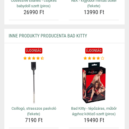
Obsessive Elianes - csipkés
NEK - kígyóbőr mintás boxer
babydoll szett (piros)
(fekete)
26990 Ft
13990 Ft
INNE PRODUKTY PRODUCENTA BAD KITTY
ÚJDONSÁG
ÚJDONSÁG
Csillogó, strasszos paskoló
Bad Kitty - tépőzáras, műbőr
(fekete)
ágyhoz kötöző szett (piros)
7190 Ft
19490 Ft