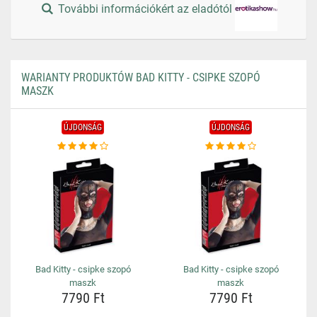
További információkért az eladótól
WARIANTY PRODUKTÓW BAD KITTY - CSIPKE SZOPÓ
MASZK
ÚJDONSÁG
ÚJDONSÁG
Bad Kitty - csipke szopó
Bad Kitty - csipke szopó
maszk
maszk
7790 Ft
7790 Ft