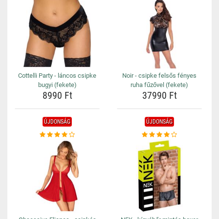
Cottelli Party - láncos csipke
Noir - csipke felsős fényes
bugyi (fekete)
ruha fűzővel (fekete)
8990 Ft
37990 Ft
ÚJDONSÁG
ÚJDONSÁG