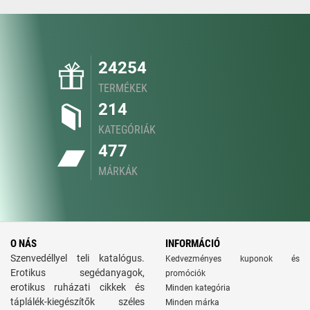
24254
TERMÉKEK
214
KATEGÓRIÁK
477
MÁRKÁK
O NÁS
INFORMÁCIÓ
Szenvedéllyel teli katalógus.
Kedvezményes kuponok és
Erotikus segédanyagok,
promóciók
erotikus ruházati cikkek és
Minden kategória
táplálék-kiegészítők széles
Minden márka