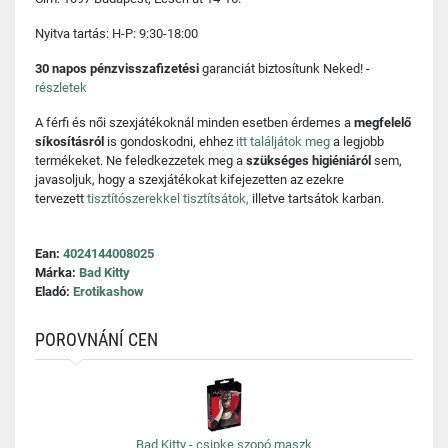
Nyitva tartás: H-P: 9:30-18:00
30 napos pénzvisszafizetési
garanciát biztosítunk Neked! -
részletek
A férfi és női szexjátékoknál minden esetben érdemes a
megfelelő
síkosításról
is gondoskodni, ehhez
itt találjátok meg
a legjobb
termékeket. Ne feledkezzetek meg a
szükséges higiéniáról
sem,
javasoljuk, hogy a szexjátékokat kifejezetten az ezekre
tervezett
tisztítószerekkel tisztítsátok,
illetve tartsátok karban.
Ean:
4024144008025
Márka:
Bad Kitty
Eladó:
Erotikashow
POROVNÁNÍ CEN
Bad Kitty - csipke szopó maszk