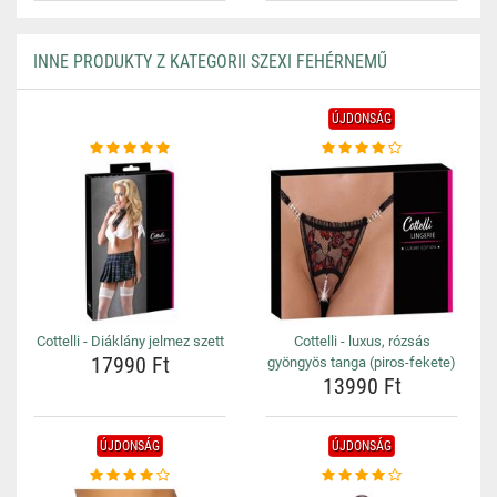
INNE PRODUKTY Z KATEGORII SZEXI FEHÉRNEMŰ
ÚJDONSÁG
Cottelli - Diáklány jelmez szett
Cottelli - luxus, rózsás
17990 Ft
gyöngyös tanga (piros-fekete)
13990 Ft
ÚJDONSÁG
ÚJDONSÁG