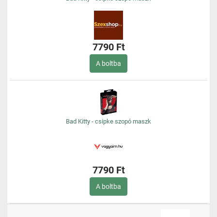
7790 Ft
A boltba
Bad Kitty - csipke szopó maszk
7790 Ft
A boltba