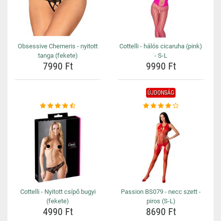
Obsessive Chemeris - nyitott
Cottelli - hálós cicaruha (pink)
tanga (fekete)
- S-L
7990 Ft
9990 Ft
ÚJDONSÁG
Cottelli - Nyitott csípő bugyi
Passion BS079 - necc szett -
(fekete)
piros (S-L)
4990 Ft
8690 Ft