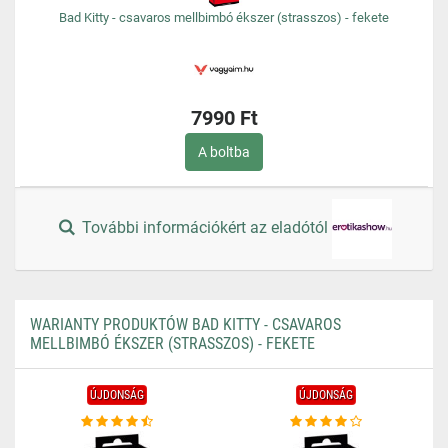
Bad Kitty - csavaros mellbimbó ékszer (strasszos) - fekete
7990 Ft
A boltba
További információkért az eladótól
WARIANTY PRODUKTÓW BAD KITTY - CSAVAROS
MELLBIMBÓ ÉKSZER (STRASSZOS) - FEKETE
ÚJDONSÁG
ÚJDONSÁG