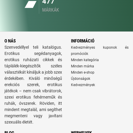
477
MÁRKÁK
O NÁS
INFORMÁCIÓ
Szenvedéllyel teli katalógus.
Kedvezményes kuponok és
Erotikus segédanyagok,
promóciók
erotikus ruházati cikkek és
Minden kategória
táplálék-kiegészítők széles
Minden márka
választékát kínáljuk a jobb szex
Minden e-shop
érdekében. Kiváló minőségű
Újdonságok
erekciós szerek, erotikus
Kedvezmények
játékok – nem csak vibrátorok,
szexi erotikus fehérneműk és
ruhák, óvszerek. Röviden, itt
mindent megtalál, ami segíthet
megmenteni vagy javítani
szexuális életét.