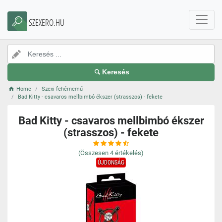
SZEXERO.HU
Keresés
Home
Szexi fehérnemű
Bad Kitty - csavaros mellbimbó ékszer (strasszos) - fekete
Bad Kitty - csavaros mellbimbó ékszer
(strasszos) - fekete
(Összesen
4
értékelés)
ÚJDONSÁG