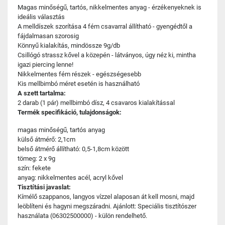
Magas minőségű, tartós, nikkelmentes anyag - érzékenyeknek is
ideális választás
A melldíszek szorítása 4 fém csavarral állítható - gyengédtől a
fájdalmasan szorosig
Könnyű kialakítás, mindössze 9g/db
Csillógó strassz kővel a közepén - látványos, úgy néz ki, mintha
igazi piercing lenne!
Nikkelmentes fém részek - egészségesebb
Kis mellbimbó méret esetén is használható
A szett tartalma:
2 darab (1 pár) mellbimbó dísz, 4 csavaros kialakítással
Termék specifikáció, tulajdonságok:
magas minőségű, tartós anyag
külső átmérő: 2,1cm
belső átmérő állítható: 0,5-1,8cm között
tömeg: 2 x 9g
szín: fekete
anyag: nikkelmentes acél, acryl kővel
Tisztítási javaslat:
Kímélő szappanos, langyos vízzel alaposan át kell mosni, majd
leöblíteni és hagyni megszáradni. Ajánlott: Speciális tisztítószer
használata (06302500000) - külön rendelhető.