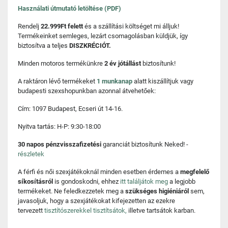
Használati útmutató letöltése (PDF)
Rendelj
22.999Ft felett
és a szállítási költséget mi álljuk!
Termékeinket semleges, lezárt csomagolásban küldjük, így
biztosítva a teljes
DISZKRÉCIÓT.
Minden motoros termékünkre
2 év jótállást
biztosítunk!
A raktáron lévő termékeket
1 munkanap
alatt kiszállítjuk vagy
budapesti szexshopunkban azonnal átvehetőek:
Cím: 1097 Budapest, Ecseri út 14-16.
Nyitva tartás: H-P: 9:30-18:00
30 napos pénzvisszafizetési
garanciát biztosítunk Neked! -
részletek
A férfi és női szexjátékoknál minden esetben érdemes a
megfelelő
síkosításról
is gondoskodni, ehhez
itt találjátok meg
a legjobb
termékeket. Ne feledkezzetek meg a
szükséges higiéniáról
sem,
javasoljuk, hogy a szexjátékokat kifejezetten az ezekre
tervezett
tisztítószerekkel tisztítsátok,
illetve tartsátok karban.