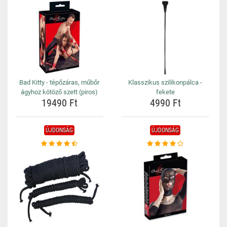
Bad Kitty - tépőzáras, műbőr
Klasszikus szilikonpálca -
ágyhoz kötöző szett (piros)
fekete
19490 Ft
4990 Ft
ÚJDONSÁG
ÚJDONSÁG