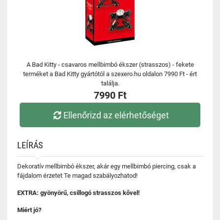
A Bad Kitty - csavaros mellbimbó ékszer (strasszos) - fekete
terméket a Bad Kitty gyártótól a szexero.hu oldalon 7990 Ft - ért
találja.
7990 Ft
Ellenőrizd az elérhetőséget
LEÍRÁS
Dekoratív mellbimbó ékszer, akár egy mellbimbó piercing, csak a
fájdalom érzetet Te magad szabályozhatod!
EXTRA: gyönyörű, csillogó strasszos kővel!
Miért jó?