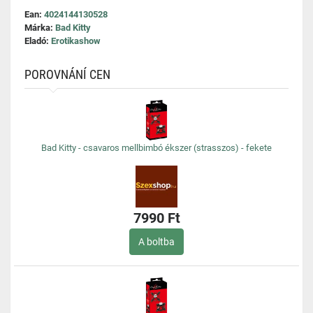
Ean:
4024144130528
Márka:
Bad Kitty
Eladó:
Erotikashow
POROVNÁNÍ CEN
Bad Kitty - csavaros mellbimbó ékszer (strasszos) - fekete
7990 Ft
A boltba