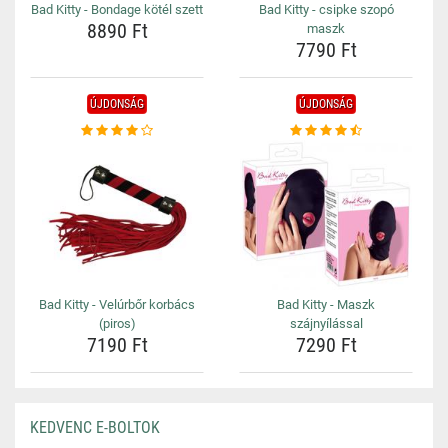
Bad Kitty - Bondage kötél szett
Bad Kitty - csipke szopó
8890 Ft
maszk
7790 Ft
ÚJDONSÁG
ÚJDONSÁG
Bad Kitty - Velúrbőr korbács
Bad Kitty - Maszk
(piros)
szájnyílással
7190 Ft
7290 Ft
KEDVENC E-BOLTOK