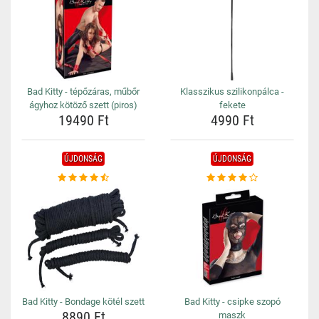
Bad Kitty - tépőzáras, műbőr
Klasszikus szilikonpálca -
ágyhoz kötöző szett (piros)
fekete
19490 Ft
4990 Ft
ÚJDONSÁG
ÚJDONSÁG
Bad Kitty - Bondage kötél szett
Bad Kitty - csipke szopó
8890 Ft
maszk