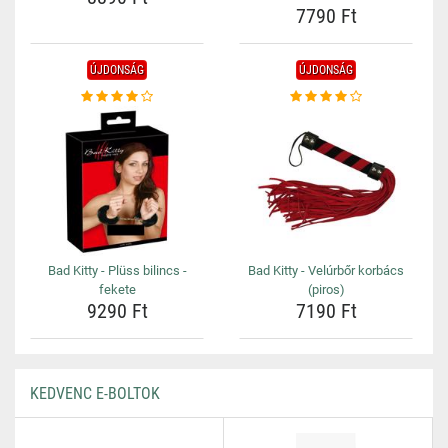
7790 Ft
ÚJDONSÁG
ÚJDONSÁG
Bad Kitty - Plüss bilincs -
Bad Kitty - Velúrbőr korbács
fekete
(piros)
9290 Ft
7190 Ft
KEDVENC E-BOLTOK