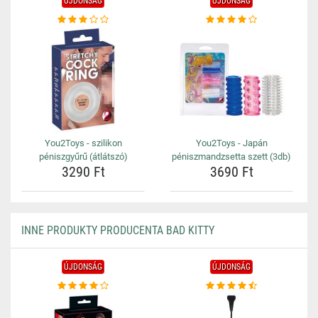
ÚJDONSÁG
ÚJDONSÁG
You2Toys - szilikon
You2Toys - Japán
péniszgyűrű (átlátszó)
péniszmandzsetta szett (3db)
3290 Ft
3690 Ft
INNE PRODUKTY PRODUCENTA BAD KITTY
ÚJDONSÁG
ÚJDONSÁG