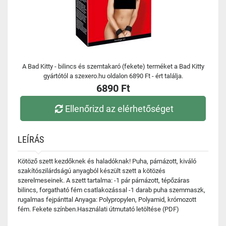
A Bad Kitty - bilincs és szemtakaró (fekete) terméket a Bad Kitty
gyártótól a szexero.hu oldalon 6890 Ft - ért találja.
6890 Ft
Ellenőrizd az elérhetőséget
LEÍRÁS
Kötöző szett kezdőknek és haladóknak! Puha, párnázott, kiváló
szakítószilárdságú anyagból készült szett a kötözés
szerelmeseinek. A szett tartalma: -1 pár párnázott, tépőzáras
bilincs, forgatható fém csatlakozással -1 darab puha szemmaszk,
rugalmas fejpánttal Anyaga: Polypropylen, Polyamid, krómozott
fém. Fekete színben.Használati útmutató letöltése (PDF)