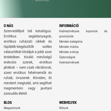
O NÁS
INFORMÁCIÓ
Szenvedéllyel teli katalógus.
Kedvezményes kuponok és
Erotikus segédanyagok,
promóciók
erotikus ruházati cikkek és
Minden kategória
táplálék-kiegészítők széles
Minden márka
választékát kínáljuk a jobb szex
Minden e-shop
érdekében. Kiváló minőségű
Újdonságok
erekciós szerek, erotikus
Kedvezmények
játékok – nem csak vibrátorok,
szexi erotikus fehérneműk és
ruhák, óvszerek. Röviden, itt
mindent megtalál, ami segíthet
megmenteni vagy javítani
szexuális életét.
BLOG
WEBHELYEK
Magazinunk
Rólunk