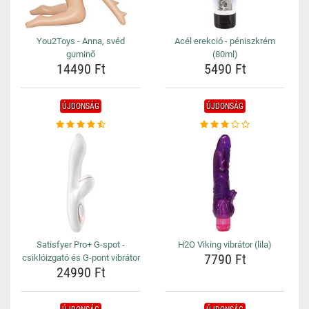
You2Toys - Anna, svéd
Acél erekció - péniszkrém
guminő
(80ml)
14490 Ft
5490 Ft
ÚJDONSÁG
ÚJDONSÁG
Satisfyer Pro+ G-spot -
H2O Viking vibrátor (lila)
7790 Ft
csiklóizgató és G-pont vibrátor
24990 Ft