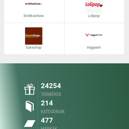
Erotikashow
Lolipop
Szexshop
Vagyaim
24254
TERMÉKEK
214
KATEGÓRIÁK
477
MÁRKÁK