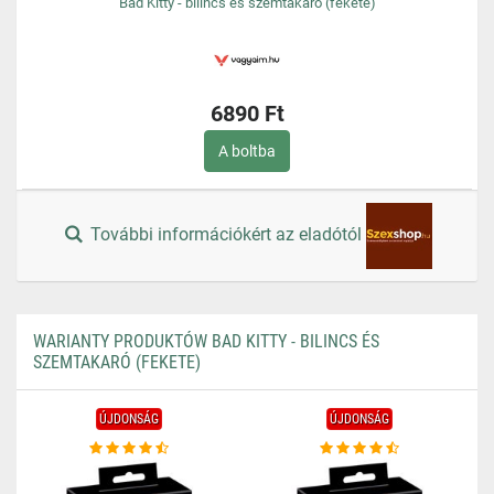
Bad Kitty - bilincs és szemtakaró (fekete)
6890 Ft
A boltba
További információkért az eladótól
WARIANTY PRODUKTÓW BAD KITTY - BILINCS ÉS
SZEMTAKARÓ (FEKETE)
ÚJDONSÁG
ÚJDONSÁG