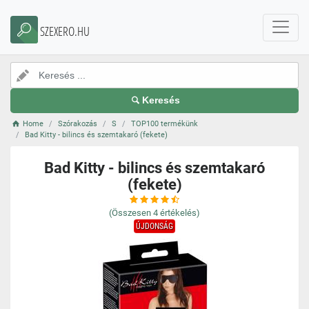
SZEXERO.HU
Keresés
Home
Szórakozás
S
TOP100 termékünk
Bad Kitty - bilincs és szemtakaró (fekete)
Bad Kitty - bilincs és szemtakaró
(fekete)
(Összesen
4
értékelés)
ÚJDONSÁG