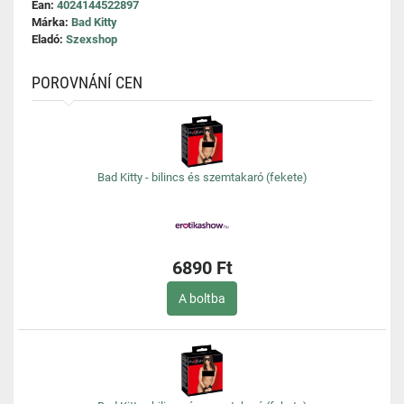
Ean:
4024144522897
Márka:
Bad Kitty
Eladó:
Szexshop
POROVNÁNÍ CEN
Bad Kitty - bilincs és szemtakaró (fekete)
6890 Ft
A boltba