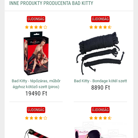
INNE PRODUKTY PRODUCENTA BAD KITTY
ÚJDONSÁG
ÚJDONSÁG
Bad Kitty - tépőzáras, műbőr
Bad Kitty - Bondage kötél szett
8890 Ft
ágyhoz kötöző szett (piros)
19490 Ft
ÚJDONSÁG
ÚJDONSÁG