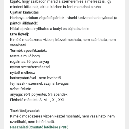
Izgató, hogy szabadon marad a szemérem és a mellrész is, így
mindent láttatnak, aktus közben is fent maradhat a ruha
Ujjatlan kialakítás
Harisnyatartóban végződő pántok - viseld kedvenc harisnyáddal (a
pántok állíthatók)
Hátul cipzárral nyithatod a bodyt és bújhatsz bele
Erre figyelj:
Kímélő mosószeres vízben, kézzel mosható, nem szárítható, nem
vasalható
Termék specifikációk:
testre simuló body
rugalmas, fényes anyag
nyitott szeméremrésszel
nyitott mellrész
harisnyatartóval - nem levehető
fejmaszk - szemnél, szájnál kivágás
színe: fekete
anyaga: 95% polyester, 5% spandex
Elérhető méretek: S, M, L, XL, XXL
Tisztítási javaslat:
Kímélő mosószeres vízben kézzel mosható, nem vasalható, nem
szárítható, nem fehéríthető.
Használati útmutató letöltése (PDF)