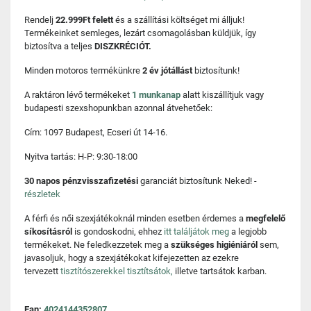
Rendelj
22.999Ft felett
és a szállítási költséget mi álljuk!
Termékeinket semleges, lezárt csomagolásban küldjük, így
biztosítva a teljes
DISZKRÉCIÓT.
Minden motoros termékünkre
2 év jótállást
biztosítunk!
A raktáron lévő termékeket
1 munkanap
alatt kiszállítjuk vagy
budapesti szexshopunkban azonnal átvehetőek:
Cím: 1097 Budapest, Ecseri út 14-16.
Nyitva tartás: H-P: 9:30-18:00
30 napos pénzvisszafizetési
garanciát biztosítunk Neked! -
részletek
A férfi és női szexjátékoknál minden esetben érdemes a
megfelelő
síkosításról
is gondoskodni, ehhez
itt találjátok meg
a legjobb
termékeket. Ne feledkezzetek meg a
szükséges higiéniáról
sem,
javasoljuk, hogy a szexjátékokat kifejezetten az ezekre
tervezett
tisztítószerekkel tisztítsátok,
illetve tartsátok karban.
Ean:
4024144352807