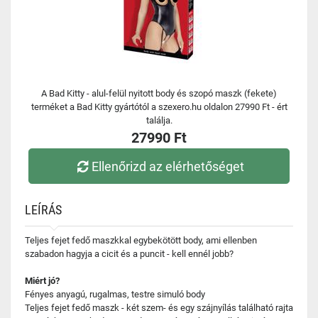
A Bad Kitty - alul-felül nyitott body és szopó maszk (fekete)
terméket a Bad Kitty gyártótól a szexero.hu oldalon 27990 Ft - ért
találja.
27990 Ft
Ellenőrizd az elérhetőséget
LEÍRÁS
Teljes fejet fedő maszkkal egybekötött body, ami ellenben
szabadon hagyja a cicit és a puncit - kell ennél jobb?
Miért jó?
Fényes anyagú, rugalmas, testre simuló body
Teljes fejet fedő maszk - két szem- és egy szájnyílás található rajta