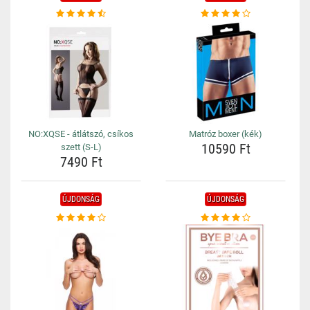
NO:XQSE - átlátszó, csíkos
Matróz boxer (kék)
10590 Ft
szett (S-L)
7490 Ft
ÚJDONSÁG
ÚJDONSÁG