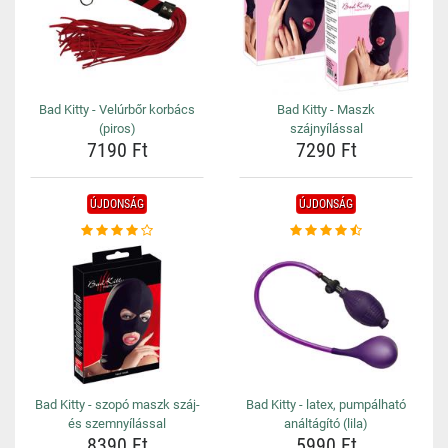
Bad Kitty - Velúrbőr korbács
Bad Kitty - Maszk
(piros)
szájnyílással
7190 Ft
7290 Ft
ÚJDONSÁG
ÚJDONSÁG
Bad Kitty - szopó maszk száj-
Bad Kitty - latex, pumpálható
és szemnyílással
análtágító (lila)
8390 Ft
5990 Ft