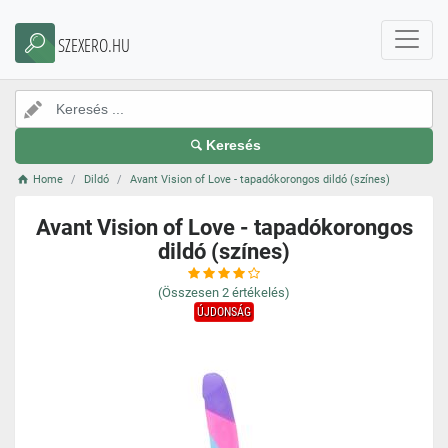
SZEXERO.HU
Keresés
Home
Dildó
Avant Vision of Love - tapadókorongos dildó (színes)
Avant Vision of Love - tapadókorongos
dildó (színes)
(Összesen
2
értékelés)
ÚJDONSÁG