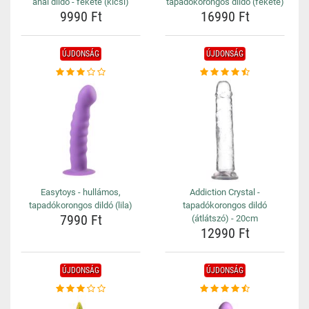
anál dildó - fekete (kicsi)
tapadókorongos dildó (fekete)
9990 Ft
16990 Ft
ÚJDONSÁG
ÚJDONSÁG
Easytoys - hullámos,
Addiction Crystal -
tapadókorongos dildó (lila)
tapadókorongos dildó
7990 Ft
(átlátszó) - 20cm
12990 Ft
ÚJDONSÁG
ÚJDONSÁG