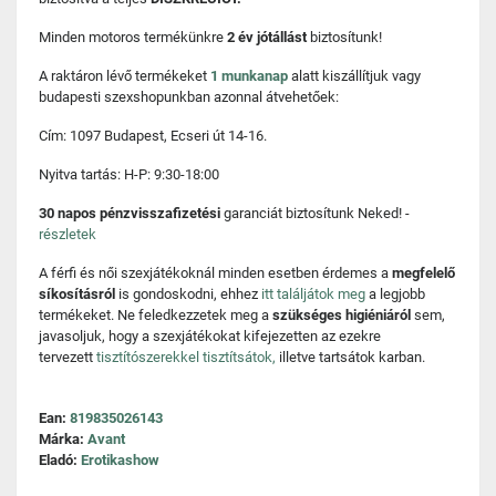
Minden motoros termékünkre
2 év jótállást
biztosítunk!
A raktáron lévő termékeket
1 munkanap
alatt kiszállítjuk vagy
budapesti szexshopunkban azonnal átvehetőek:
Cím: 1097 Budapest, Ecseri út 14-16.
Nyitva tartás: H-P: 9:30-18:00
30 napos pénzvisszafizetési
garanciát biztosítunk Neked! -
részletek
A férfi és női szexjátékoknál minden esetben érdemes a
megfelelő
síkosításról
is gondoskodni, ehhez
itt találjátok meg
a legjobb
termékeket. Ne feledkezzetek meg a
szükséges higiéniáról
sem,
javasoljuk, hogy a szexjátékokat kifejezetten az ezekre
tervezett
tisztítószerekkel tisztítsátok,
illetve tartsátok karban.
Ean:
819835026143
Márka:
Avant
Eladó:
Erotikashow