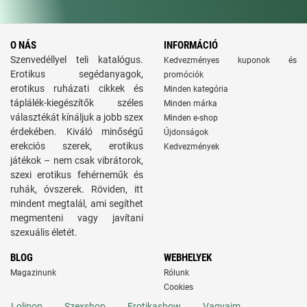
O NÁS
INFORMÁCIÓ
Szenvedéllyel teli katalógus.
Kedvezményes kuponok és
Erotikus segédanyagok,
promóciók
erotikus ruházati cikkek és
Minden kategória
táplálék-kiegészítők széles
Minden márka
választékát kínáljuk a jobb szex
Minden e-shop
érdekében. Kiváló minőségű
Újdonságok
erekciós szerek, erotikus
Kedvezmények
játékok – nem csak vibrátorok,
szexi erotikus fehérneműk és
ruhák, óvszerek. Röviden, itt
mindent megtalál, ami segíthet
megmenteni vagy javítani
szexuális életét.
BLOG
WEBHELYEK
Magazinunk
Rólunk
Cookies
Lolipop
Szexshop
Erotikashow
Vagyaim