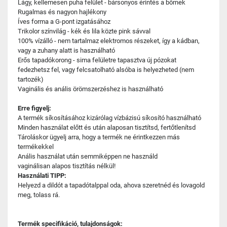
Lágy, kellemesen puha felület - bársonyos érintés a bőrnek
Rugalmas és nagyon hajlékony
Íves forma a G-pont izgatásához
Trikolor színvilág - kék és lila közte pink sávval
100% vízálló - nem tartalmaz elektromos részeket, így a kádban,
vagy a zuhany alatt is használható
Erős tapadókorong - sima felületre tapasztva új pózokat
fedezhetsz fel, vagy felcsatolható alsóba is helyezheted (nem
tartozék)
Vaginális és anális örömszerzéshez is használható
Erre figyelj:
A termék síkosításához kizárólag vízbázisú síkosító használható
Minden használat előtt és után alaposan tisztítsd, fertőtlenítsd
Tároláskor ügyelj arra, hogy a termék ne érintkezzen más
termékekkel
Anális használat után semmiképpen ne használd
vaginálisan alapos tisztítás nélkül!
Használati TIPP:
Helyezd a dildót a tapadótalppal oda, ahova szeretnéd és lovagold
meg, tolass rá.
Termék specifikáció, tulajdonságok: