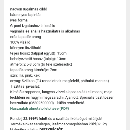
nagyon rugalmas dildó
bársonyos tapintás
íves forma
G-pont izgatáshoz is ideális
vaginális és anális használatra is alkalmas
erős tapadókorong
100% vízálló
könnyen tisztítható
teljes hossz (talppal együtt): 15cm
behelyezhető hossz (talpig): 13cm
átmérő: 2,5-3,5cm (tő felé szélesedik)
tapadókorong átmérője: 7cm
szín: lila, pink, kék
anyag: Szilikon (EU-rendeletnek megfelelő, phthalát-mentes)
Tisztítási javaslat:
Kímélő szappanos, langyos vízzel alaposan át kell mosni, majd
leöblíteni és hagyni megszáradni. Ajánlott: Speciális tisztítószer
használata (06302500000) - külön rendelhető.
Használati útmutató letöltése (PDF)
Rendelj
22.999Ft felett
és a szállítási költséget mi álljuk!
Termékeinket semleges, lezárt csomagolásban küldjük, így
biztosítva a teljes
DISZKRÉCIÓT.