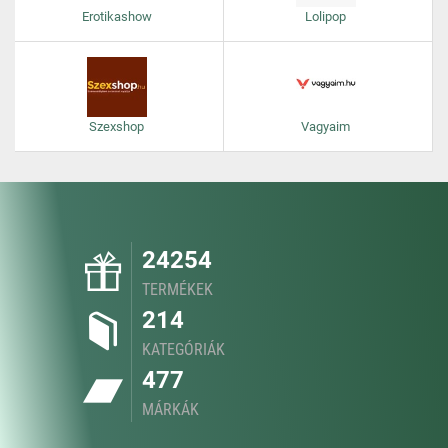
Erotikashow
Lolipop
Szexshop
Vagyaim
24254
TERMÉKEK
214
KATEGÓRIÁK
477
MÁRKÁK