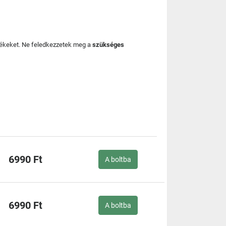
mékeket. Ne feledkezzetek meg a
szükséges
6990 Ft
A boltba
6990 Ft
A boltba