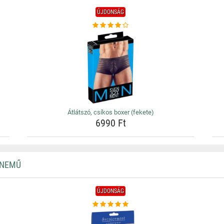
ÚJDONSÁG
Átlátszó, csíkos boxer (fekete)
6990 Ft
RNEMŰ
ÚJDONSÁG