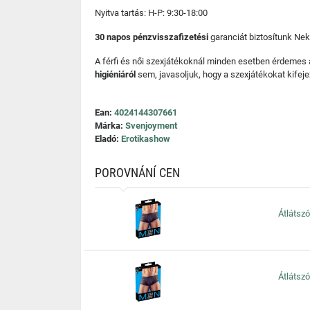
Nyitva tartás: H-P: 9:30-18:00
30 napos pénzvisszafizetési
garanciát biztosítunk Nek
A férfi és női szexjátékoknál minden esetben érdemes
higiéniáról
sem, javasoljuk, hogy a szexjátékokat kifeje
Ean:
4024144307661
Márka:
Svenjoyment
Eladó:
Erotikashow
POROVNÁNÍ CEN
Átlátszó
Átlátszó