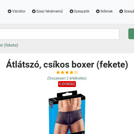
Vibrátor
Szexi fehérnemű
Szexpatik
Nőknek
Szexjá
er (fekete)
Átlátszó, csíkos boxer (fekete)
(Összesen
2
értékelés)
ÚJDONSÁG