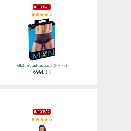
ÚJDONSÁG
Átlátszó, csíkos boxer (fekete)
6990 Ft
ÚJDONSÁG