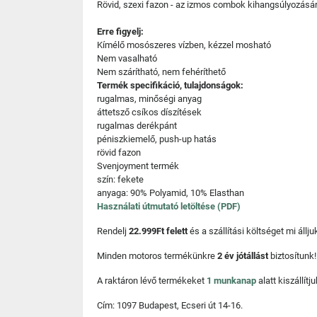
Rövid, szexi fazon - az izmos combok kihangsúlyozásá
Erre figyelj:
Kímélő mosószeres vízben, kézzel mosható
Nem vasalható
Nem szárítható, nem fehéríthető
Termék specifikáció, tulajdonságok:
rugalmas, minőségi anyag
áttetsző csíkos díszítések
rugalmas derékpánt
péniszkiemelő, push-up hatás
rövid fazon
Svenjoyment termék
szín: fekete
anyaga: 90% Polyamid, 10% Elasthan
Használati útmutató letöltése (PDF)
Rendelj
22.999Ft felett
és a szállítási költséget mi áll
Minden motoros termékünkre
2 év jótállást
biztosítunk!
A raktáron lévő termékeket
1 munkanap
alatt kiszállí
Cím: 1097 Budapest, Ecseri út 14-16.