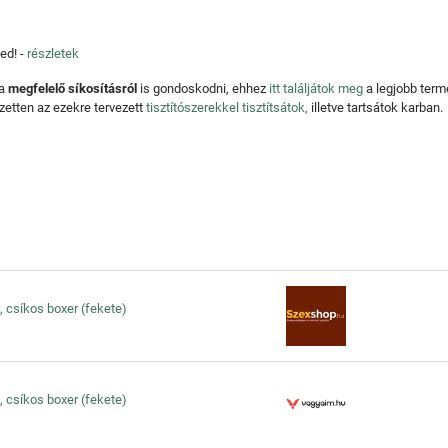
ed! -
részletek
 a
megfelelő síkosításról
is gondoskodni, ehhez
itt találjátok meg
a legjobb ter
zetten az ezekre tervezett
tisztítószerekkel tisztítsátok,
illetve tartsátok karban.
, csíkos boxer (fekete)
, csíkos boxer (fekete)