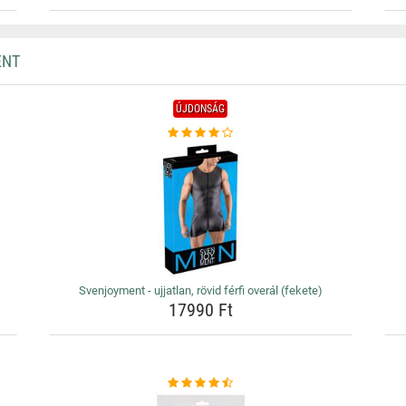
ENT
ÚJDONSÁG
Svenjoyment - ujjatlan, rövid férfi overál (fekete)
17990 Ft