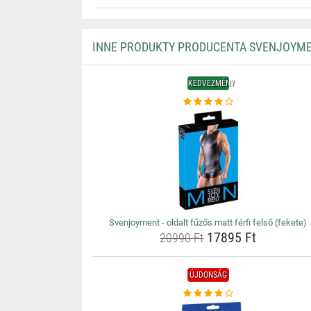
INNE PRODUKTY PRODUCENTA SVENJOYM
KEDVEZMÉNY
Svenjoyment - oldalt fűzős matt férfi felső (fekete)
17895 Ft
20990 Ft
ÚJDONSÁG