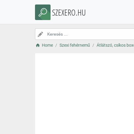
SZEXERO.HU
Home
Szexi fehérnemű
Átlátszó, csíkos box