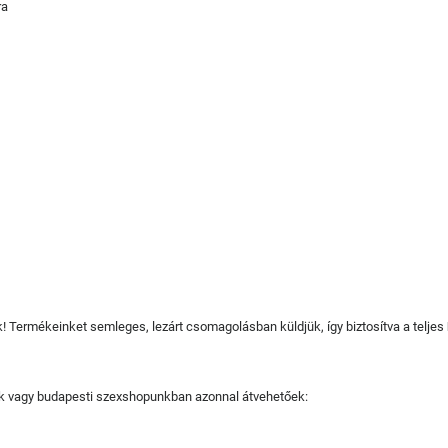
ra
juk! Termékeinket semleges, lezárt csomagolásban küldjük, így biztosítva a teljes
tjuk vagy budapesti szexshopunkban azonnal átvehetőek: