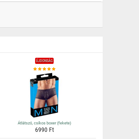
ÚJDONSÁG
Átlátszó, csíkos boxer (fekete)
6990 Ft