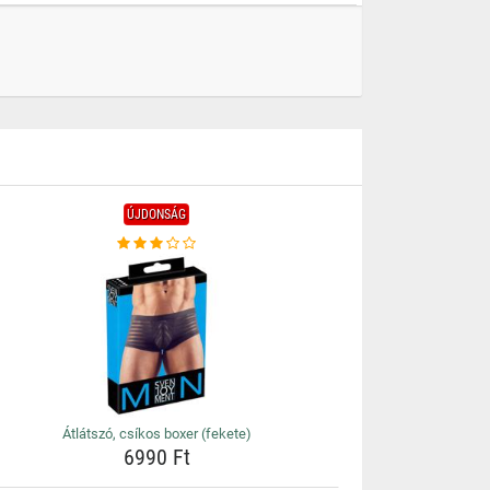
ÚJDONSÁG
Átlátszó, csíkos boxer (fekete)
6990 Ft