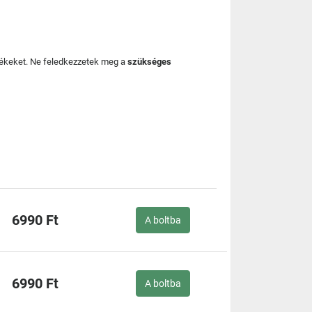
mékeket. Ne feledkezzetek meg a
szükséges
6990 Ft
A boltba
6990 Ft
A boltba