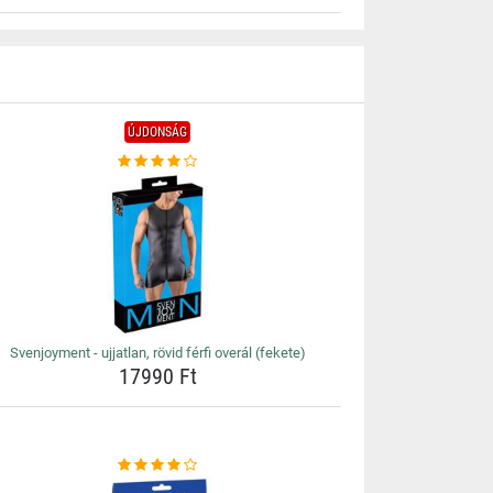
ÚJDONSÁG
Svenjoyment - ujjatlan, rövid férfi overál (fekete)
17990 Ft