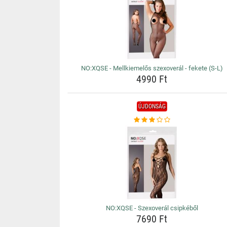
NO:XQSE - Mellkiemelős szexoverál - fekete (S-L)
4990 Ft
ÚJDONSÁG
NO:XQSE - Szexoverál csipkéből
7690 Ft