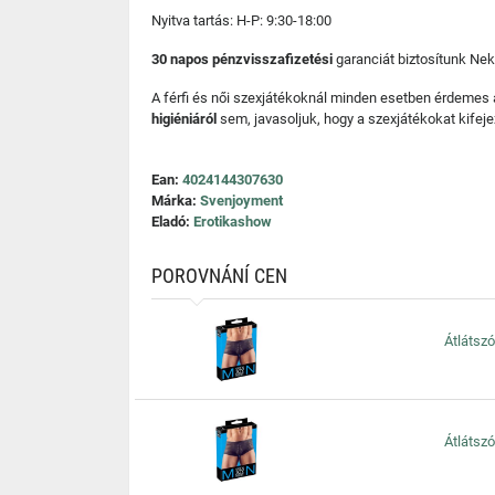
Nyitva tartás: H-P: 9:30-18:00
30 napos pénzvisszafizetési
garanciát biztosítunk Nek
A férfi és női szexjátékoknál minden esetben érdemes
higiéniáról
sem, javasoljuk, hogy a szexjátékokat kifeje
Ean:
4024144307630
Márka:
Svenjoyment
Eladó:
Erotikashow
POROVNÁNÍ CEN
Átlátszó
Átlátszó