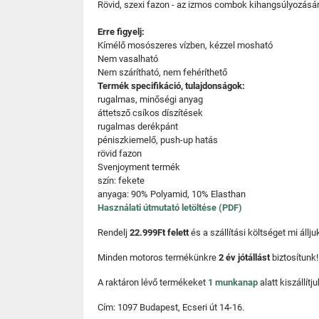
Rövid, szexi fazon - az izmos combok kihangsúlyozásá
Erre figyelj:
Kímélő mosószeres vízben, kézzel mosható
Nem vasalható
Nem szárítható, nem fehéríthető
Termék specifikáció, tulajdonságok:
rugalmas, minőségi anyag
áttetsző csíkos díszítések
rugalmas derékpánt
péniszkiemelő, push-up hatás
rövid fazon
Svenjoyment termék
szín: fekete
anyaga: 90% Polyamid, 10% Elasthan
Használati útmutató letöltése (PDF)
Rendelj
22.999Ft felett
és a szállítási költséget mi áll
Minden motoros termékünkre
2 év jótállást
biztosítunk!
A raktáron lévő termékeket
1 munkanap
alatt kiszállí
Cím: 1097 Budapest, Ecseri út 14-16.