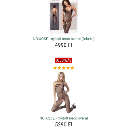
NO:XQSE - nyitott necc overál (fekete)
4990 Ft
ÚJDONSÁG
NO:XQSE - Nyitott necc overál
5290 Ft