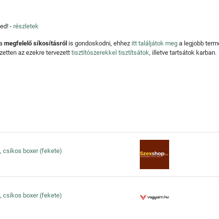
ed! -
részletek
 a
megfelelő síkosításról
is gondoskodni, ehhez
itt találjátok meg
a legjobb ter
zetten az ezekre tervezett
tisztítószerekkel tisztítsátok,
illetve tartsátok karban.
, csíkos boxer (fekete)
, csíkos boxer (fekete)