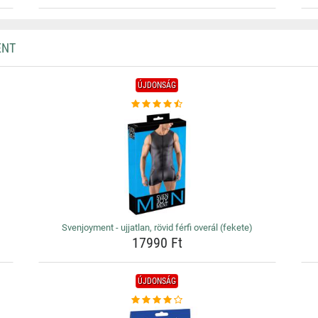
ENT
ÚJDONSÁG
Svenjoyment - ujjatlan, rövid férfi overál (fekete)
17990 Ft
ÚJDONSÁG