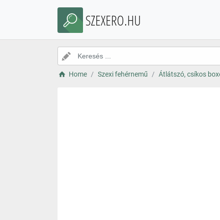
SZEXERO.HU
Home
Szexi fehérnemű
Átlátszó, csíkos box