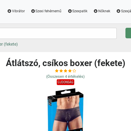
Vibrátor
Szexi fehérnemű
Szexpatik
Nőknek
Szexjá
er (fekete)
Átlátszó, csíkos boxer (fekete)
(Összesen
4
értékelés)
ÚJDONSÁG