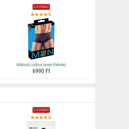
ÚJDONSÁG
Átlátszó, csíkos boxer (fekete)
6990 Ft
ÚJDONSÁG