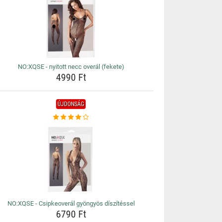
NO:XQSE - nyitott necc overál (fekete)
4990 Ft
ÚJDONSÁG
NO:XQSE - Csipkeoverál gyöngyös díszítéssel
6790 Ft