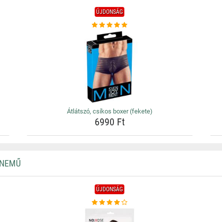
ÚJDONSÁG
Átlátszó, csíkos boxer (fekete)
6990 Ft
RNEMŰ
ÚJDONSÁG