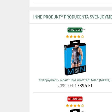
INNE PRODUKTY PRODUCENTA SVENJOYM
KEDVEZMÉNY
Svenjoyment - oldalt fűzős matt férfi felső (fekete)
17895 Ft
20990 Ft
ÚJDONSÁG