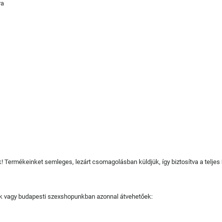
ra
juk! Termékeinket semleges, lezárt csomagolásban küldjük, így biztosítva a teljes
tjuk vagy budapesti szexshopunkban azonnal átvehetőek: