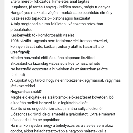
Eltérő méret - fokozatos, kíméletes anál tágítás
Rugalmas, jó tartású anyag - kellően merev, mégis ruganyos
Hangsúlyos makkal a végén - markánsabb beahtolás élmény
Kiszélesedő tapadótalp - biztonságos használat
A talp megtapad a sima felületen - változatos pózokban
próbálahatod
Keskenyebb tő - komfortosabb viselet
100% vízálló - ugyanis nem tartalmaz elektromos részeket,
könnyen tisztítható, kádban, zuhany alatt is használható
Erre figyelj:
Minden használat előtt és utána alaposan tisztítsd
Síkosításhoz kizárólag vízbázisú síkosító használható
Ne használd egyszerre a hüvelyben és az ánuszban (előtte
tisztítsd)
A kúpokat úgy tárold, hogy ne érintkezzenek egymással, vagy más
játékszerekkel
Hogyan használd?
Megfelelő előjáték és a záróizmok előkészítését követően, bő
síkosítás mellett helyezd fel a legkisebb dildót.
Szoríts rá és engedd el izmaidat, mintha súllyal edzenél.
Először csak rövid ideig ismételd a gyakorlatot. Extra élményért
húzogasd ki- és be popsidban.
Ha már könnyedén megy a behelyezés és a viselés sem okoz
gondot, akkor haladhatsz tovább a nagyobb méretekkel is.