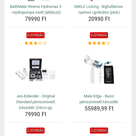
BathMate Xtreme Hydromax 5
SMILE Licking - léghullámos-
- Hydropumpa szett (átlátszó)
nyelves ujjvibrátor (pink)
79990 Ft
20990 Ft
ÚJDONSÁG
ÚJDONSÁG
Jes-Extender - Original
Male Edge - Basic
Standard pénisznövelő
pénisznövelő készülék
55989,99 Ft
készülék (24cm-ig)
79990 Ft
ÚJDONSÁG
ÚJDONSÁG