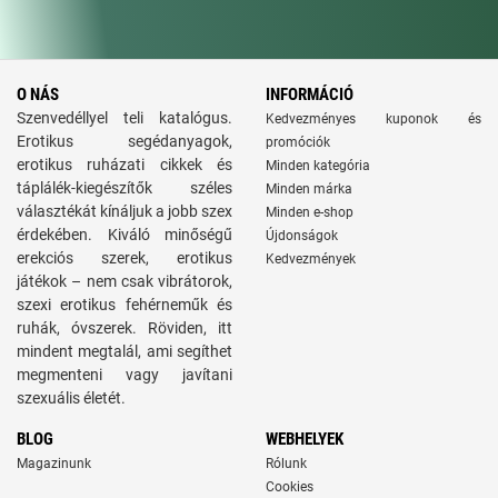
O NÁS
INFORMÁCIÓ
Szenvedéllyel teli katalógus.
Kedvezményes kuponok és
Erotikus segédanyagok,
promóciók
erotikus ruházati cikkek és
Minden kategória
táplálék-kiegészítők széles
Minden márka
választékát kínáljuk a jobb szex
Minden e-shop
érdekében. Kiváló minőségű
Újdonságok
erekciós szerek, erotikus
Kedvezmények
játékok – nem csak vibrátorok,
szexi erotikus fehérneműk és
ruhák, óvszerek. Röviden, itt
mindent megtalál, ami segíthet
megmenteni vagy javítani
szexuális életét.
BLOG
WEBHELYEK
Magazinunk
Rólunk
Cookies