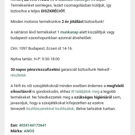
Termékeinket semleges, lezárt csomagolásban küldjük, így
biztosítva a teljes
DISZKRÉCIÓT.
Minden motoros termékünkre
2 év jótállást
biztosítunk!
A raktáron lévő termékeket
1 munkanap
alatt kiszállítjuk vagy
budapesti szexshopunkban azonnal átvehetőek:
Cím: 1097 Budapest, Ecseri út 14-16.
Nyitva tartás: H-P: 9:30-18:00
30 napos pénzvisszafizetési
garanciát biztosítunk Neked! -
részletek
A férfi és női szexjátékoknál minden esetben érdemes a
megfelelő
síkosításról
is gondoskodni, ehhez
itt találjátok meg
a legjobb
termékeket. Ne feledkezzetek meg a
szükséges higiéniáról
sem,
javasoljuk, hogy a szexjátékokat kifejezetten az ezekre
tervezett
tisztítószerekkel tisztítsátok,
illetve tartsátok karban.
Ean:
4024144172641
Márka:
ANOS