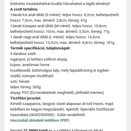
Körkörös mozdulatokkal tovább fokozhatod a tágító élményt!
A szett tartalma:
1darab kis anál dildó (S méret): teljes hossz: 8,2cm, belhelyezhető
hossz: 7,5cm, max. átmérő: 2,8cm, tömeg: 47g
1darab közepes anál dildó (M méret): teljes hossz: 10,8cm,
belhelyezhető hossz: 10cm, max. átmérő: 3,3cm, tömeg: 77g
1 darab nagy anál dildó (L méret): teljes hossz: 14,3cm,
belhelyezhető hossz: 13,3cm, max. átmérő: 4,4cm, tömeg: 181g
Termék specifikáció, tulajdonságok:
3 darabos szett
ruganyos, jó tartású szilikon anyag
kúpos, anatómiai forma
kiszélesedő, biztonságos talp, mely tapadókorong is egyben
vízálló, könnyen tisztítható
szín: fekete
teljes tömeg: 305g
anyag: PVC (EU-rendeletnek megfelelő, phthalát-mentes)
Tisztítási javaslat:
Kímélő szappanos, langyos vízzel alaposan át kell mosni, majd
leöblíteni és hagyni megszáradni. Ajánlott: Speciális tisztítószer
használata (06302500000) - külön rendelhető.
Használati útmutató letöltése (PDF)
Rendelj
22.999Ft felett
és a szállítási költséget mi álljuk!