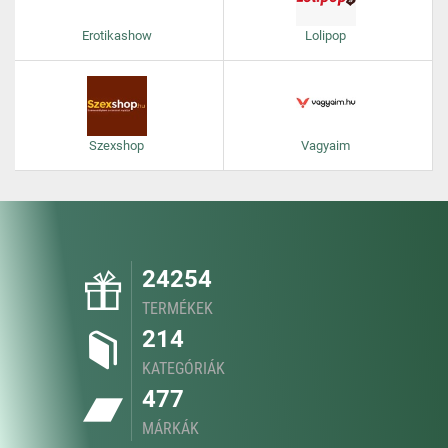
Erotikashow
Lolipop
Szexshop
Vagyaim
24254
TERMÉKEK
214
KATEGÓRIÁK
477
MÁRKÁK