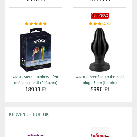
ÚJDONSÁG
ANOS Metal Rainbow - fém
ANOS - bordázott puha anál
anál plug szett (2 részes)
plug - 5 cm (fekete)
18990 Ft
5990 Ft
KEDVENC E-BOLTOK