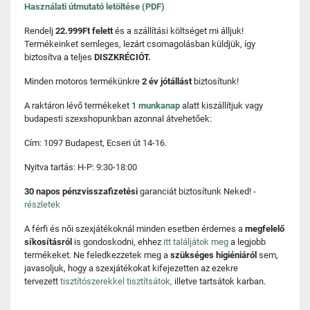
Használati útmutató letöltése (PDF)
Rendelj
22.999Ft felett
és a szállítási költséget mi álljuk!
Termékeinket semleges, lezárt csomagolásban küldjük, így
biztosítva a teljes
DISZKRÉCIÓT.
Minden motoros termékünkre
2 év jótállást
biztosítunk!
A raktáron lévő termékeket
1 munkanap
alatt kiszállítjuk vagy
budapesti szexshopunkban azonnal átvehetőek:
Cím: 1097 Budapest, Ecseri út 14-16.
Nyitva tartás: H-P: 9:30-18:00
30 napos pénzvisszafizetési
garanciát biztosítunk Neked! -
részletek
A férfi és női szexjátékoknál minden esetben érdemes a
megfelelő
síkosításról
is gondoskodni, ehhez
itt találjátok meg
a legjobb
termékeket. Ne feledkezzetek meg a
szükséges higiéniáról
sem,
javasoljuk, hogy a szexjátékokat kifejezetten az ezekre
tervezett
tisztítószerekkel tisztítsátok,
illetve tartsátok karban.