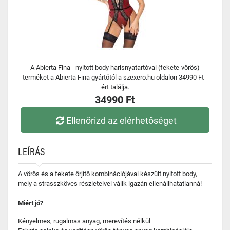
A Abierta Fina - nyitott body harisnyatartóval (fekete-vörös)
terméket a Abierta Fina gyártótól a szexero.hu oldalon 34990 Ft -
ért találja.
34990 Ft
Ellenőrizd az elérhetőséget
LEÍRÁS
A vörös és a fekete őrjítő kombinációjával készült nyitott body,
mely a strasszköves részleteivel válik igazán ellenállhatatlanná!
Miért jó?
Kényelmes, rugalmas anyag, merevítés nélkül