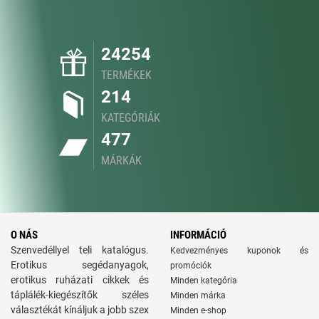
24254
TERMÉKEK
214
KATEGÓRIÁK
477
MÁRKÁK
O NÁS
INFORMÁCIÓ
Szenvedéllyel teli katalógus.
Kedvezményes kuponok és
Erotikus segédanyagok,
promóciók
erotikus ruházati cikkek és
Minden kategória
táplálék-kiegészítők széles
Minden márka
választékát kínáljuk a jobb szex
Minden e-shop