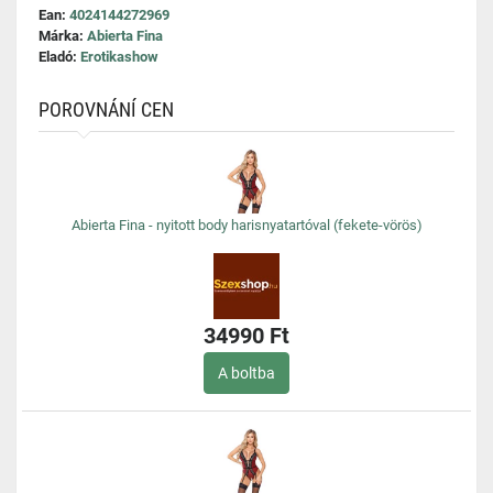
Ean:
4024144272969
Márka:
Abierta Fina
Eladó:
Erotikashow
POROVNÁNÍ CEN
Abierta Fina - nyitott body harisnyatartóval (fekete-vörös)
34990 Ft
A boltba