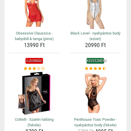
Obsessive Claussica -
Black Level - nyakpántos body
babydoll & tanga (piros)
(ezüst)
13990 Ft
20990 Ft
ÚJDONSÁG
KEDVEZMÉNY
Cottelli - Szatén hálóing
Penthouse Toxic Powder -
(fekete)
nyakpántos body (fekete)