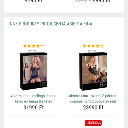
9790 Ft
4995 Ft
5790 Ft
INNE PRODUKTY PRODUCENTA ABIERTA FINA
Abierta Fina - csillogó láncos
Abierta Fina - szikrázó pántos-
felső és tanga (fekete)
csipkés nyitott body (fekete)
31990 Ft
23990 Ft
ÚJDONSÁG