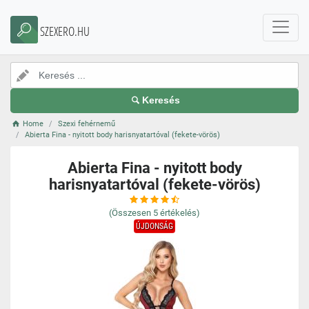
SZEXERO.HU
Keresés
Home
Szexi fehérnemű
Abierta Fina - nyitott body harisnyatartóval (fekete-vörös)
Abierta Fina - nyitott body
harisnyatartóval (fekete-vörös)
(Összesen
5
értékelés)
ÚJDONSÁG