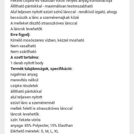
Fekete csipke és vadítóan vörös fényes anyag kombinációja
Állítható pántokkal - maximálisan testreszabható
Alul teljesen nyitott ezüst színű lánccal - rendkívül izgató, ahogy
becsúszik a lánc a szeméremajkak közé
A melleket díszítő strasszköves lánccal
A láncok levehetők
Erre figyelj:
Kímélő mosószeres vízben, kézzel mosható
Nem vasalható
Nem szárítható
A szett tartalma:
1 darab nyitott body
Termék tulajdonságok, specifikáció:
rugalmas anyag
merevítés nélkül
csipke részletek
állítható pántokkal
alul teljesen nyitott
ezüst lánc a szeméremnél
mellek felett is strasszköves lánccal
láncok levehetők
szín: fekete-vörös
anyaga: 85% Polyester, 15% Elasthan
Elérhető méretek: S, M, L, XL