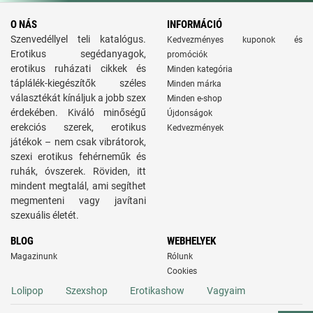
O NÁS
INFORMÁCIÓ
Szenvedéllyel teli katalógus.
Kedvezményes kuponok és
Erotikus segédanyagok,
promóciók
erotikus ruházati cikkek és
Minden kategória
táplálék-kiegészítők széles
Minden márka
választékát kínáljuk a jobb szex
Minden e-shop
érdekében. Kiváló minőségű
Újdonságok
erekciós szerek, erotikus
Kedvezmények
játékok – nem csak vibrátorok,
szexi erotikus fehérneműk és
ruhák, óvszerek. Röviden, itt
mindent megtalál, ami segíthet
megmenteni vagy javítani
szexuális életét.
BLOG
WEBHELYEK
Magazinunk
Rólunk
Cookies
Lolipop
Szexshop
Erotikashow
Vagyaim