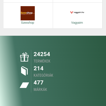
Szexshop
Vagyaim
24254
TERMÉKEK
214
KATEGÓRIÁK
477
MÁRKÁK