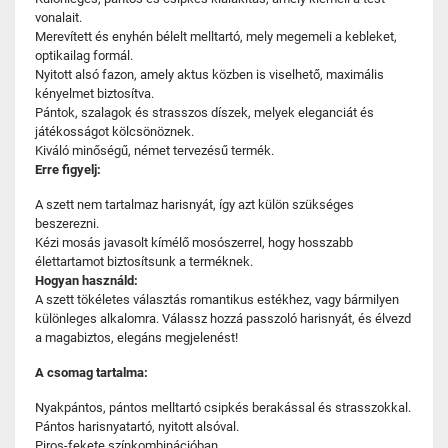
vonalait.
Merevített és enyhén bélelt melltartó, mely megemeli a kebleket,
optikailag formál.
Nyitott alsó fazon, amely aktus közben is viselhető, maximális
kényelmet biztosítva.
Pántok, szalagok és strasszos díszek, melyek eleganciát és
játékosságot kölcsönöznek.
Kiváló minőségű, német tervezésű termék.
Erre figyelj:
A szett nem tartalmaz harisnyát, így azt külön szükséges
beszerezni.
Kézi mosás javasolt kímélő mosószerrel, hogy hosszabb
élettartamot biztosítsunk a terméknek.
Hogyan használd:
A szett tökéletes választás romantikus estékhez, vagy bármilyen
különleges alkalomra. Válassz hozzá passzoló harisnyát, és élvezd
a magabiztos, elegáns megjelenést!
A csomag tartalma:
Nyakpántos, pántos melltartó csipkés berakással és strasszokkal.
Pántos harisnyatartó, nyitott alsóval.
Piros-fekete színkombinációban.