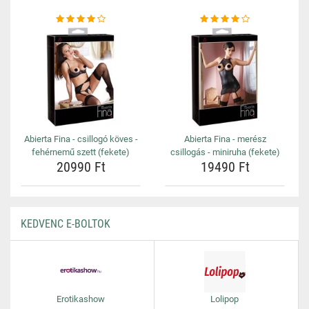
Abierta Fina - csillogó köves -
Abierta Fina - merész
fehérnemű szett (fekete)
csillogás - miniruha (fekete)
20990 Ft
19490 Ft
KEDVENC E-BOLTOK
Erotikashow
Lolipop