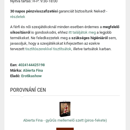
Nyitva tartás: H-P: 9:30-18:00
30 napos pénzvisszafizetési
garanciát biztosítunk Neked! -
részletek
A férfi és női szexjátékoknál minden esetben érdemes a
megfelelő
síkosításról
is gondoskodni, ehhez
itt találjátok meg
a legjobb
termékeket. Ne feledkezzetek meg a
szükséges higiéniáról
sem,
javasoljuk, hogy a szexjátékokat kifejezetten az ezekre
tervezett
tisztítószerekkel tisztítsátok,
illetve tartsátok karban.
Ean:
4024144425198
Márka:
Abierta Fina
Eladó:
Erotikashow
POROVNÁNÍ CEN
Abierta Fina - gyűrűs mellemelő szett (piros-fekete)