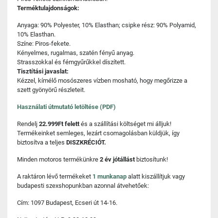
Terméktulajdonságok:
Anyaga: 90% Polyester, 10% Elasthan; csipke rész: 90% Polyamid,
10% Elasthan.
Színe: Piros-fekete.
Kényelmes, rugalmas, szatén fényű anyag.
Strasszokkal és fémgyűrűkkel díszített.
Tisztítási javaslat:
Kézzel, kímélő mosószeres vízben mosható, hogy megőrizze a
szett gyönyörű részleteit.
Használati útmutató letöltése (PDF)
Rendelj
22.999Ft felett
és a szállítási költséget mi álljuk!
Termékeinket semleges, lezárt csomagolásban küldjük, így
biztosítva a teljes
DISZKRÉCIÓT.
Minden motoros termékünkre
2 év jótállást
biztosítunk!
A raktáron lévő termékeket
1 munkanap
alatt kiszállítjuk vagy
budapesti szexshopunkban azonnal átvehetőek:
Cím: 1097 Budapest, Ecseri út 14-16.