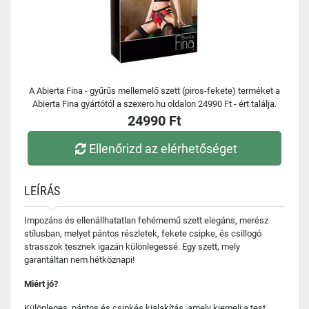
A Abierta Fina - gyűrűs mellemelő szett (piros-fekete) terméket a
Abierta Fina gyártótól a szexero.hu oldalon 24990 Ft - ért találja.
24990 Ft
Ellenőrizd az elérhetőséget
LEÍRÁS
Impozáns és ellenállhatatlan fehérnemű szett elegáns, merész
stílusban, melyet pántos részletek, fekete csipke, és csillogó
strasszok tesznek igazán különlegessé. Egy szett, mely
garantáltan nem hétköznapi!
Miért jó?
Különleges, pántos és csipkés kialakítás, amely kiemeli a test