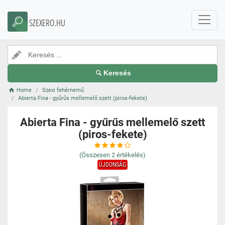
SZEXERO.HU
Keresés
Home
Szexi fehérnemű
Abierta Fina - gyűrűs mellemelő szett (piros-fekete)
Abierta Fina - gyűrűs mellemelő szett
(piros-fekete)
(Összesen
2
értékelés)
ÚJDONSÁG