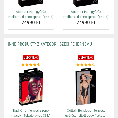
Abierta Fina - gyűrűs
Abierta Fina - gyűrűs
mellemelő szett (piros-fekete)
mellemelő szett (piros-fekete)
24990 Ft
24990 Ft
INNE PRODUKTY Z KATEGORII SZEXI FEHÉRNEMŰ
ÚJDONSÁG
ÚJDONSÁG
Bad Kitty - fényes szopó
Cottelli Bondage - fényes,
maszk - fekete-piros (S-L)
gyűrűs, nyitott body (fekete)