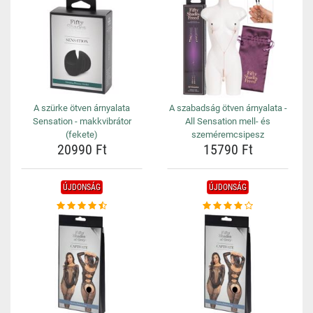
A szürke ötven árnyalata
A szabadság ötven árnyalata -
Sensation - makkvibrátor
All Sensation mell- és
(fekete)
szeméremcsipesz
20990 Ft
15790 Ft
ÚJDONSÁG
ÚJDONSÁG