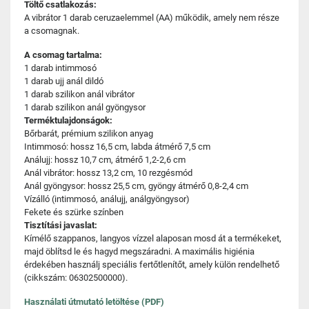
Töltő csatlakozás:
A vibrátor 1 darab ceruzaelemmel (AA) működik, amely nem része
a csomagnak.
A csomag tartalma:
1 darab intimmosó
1 darab ujj anál dildó
1 darab szilikon anál vibrátor
1 darab szilikon anál gyöngysor
Terméktulajdonságok:
Bőrbarát, prémium szilikon anyag
Intimmosó: hossz 16,5 cm, labda átmérő 7,5 cm
Análujj: hossz 10,7 cm, átmérő 1,2-2,6 cm
Anál vibrátor: hossz 13,2 cm, 10 rezgésmód
Anál gyöngysor: hossz 25,5 cm, gyöngy átmérő 0,8-2,4 cm
Vízálló (intimmosó, análujj, análgyöngysor)
Fekete és szürke színben
Tisztítási javaslat:
Kímélő szappanos, langyos vízzel alaposan mosd át a termékeket,
majd öblítsd le és hagyd megszáradni. A maximális higiénia
érdekében használj speciális fertőtlenítőt, amely külön rendelhető
(cikkszám: 06302500000).
Használati útmutató letöltése (PDF)