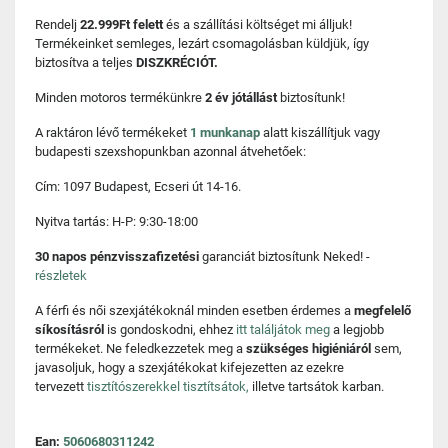
Rendelj
22.999Ft felett
és a szállítási költséget mi álljuk!
Termékeinket semleges, lezárt csomagolásban küldjük, így
biztosítva a teljes
DISZKRÉCIÓT.
Minden motoros termékünkre
2 év jótállást
biztosítunk!
A raktáron lévő termékeket
1 munkanap
alatt kiszállítjuk vagy
budapesti szexshopunkban azonnal átvehetőek:
Cím: 1097 Budapest, Ecseri út 14-16.
Nyitva tartás: H-P: 9:30-18:00
30 napos pénzvisszafizetési
garanciát biztosítunk Neked! -
részletek
A férfi és női szexjátékoknál minden esetben érdemes a
megfelelő
síkosításról
is gondoskodni, ehhez
itt találjátok meg
a legjobb
termékeket. Ne feledkezzetek meg a
szükséges higiéniáról
sem,
javasoljuk, hogy a szexjátékokat kifejezetten az ezekre
tervezett
tisztítószerekkel tisztítsátok,
illetve tartsátok karban.
Ean:
5060680311242