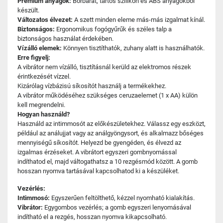
Prémium anyagok:
Bőrbarát, tartós szilikon és ABS anyagokból
készült.
Változatos élvezet:
A szett minden eleme más-más izgalmat kínál.
Biztonságos:
Ergonomikus fogógyűrűk és széles talp a
biztonságos használat érdekében.
Vízálló elemek:
Könnyen tisztíthatók, zuhany alatt is használhatók.
Erre figyelj:
A vibrátor nem vízálló, tisztításnál kerüld az elektromos részek
érintkezését vízzel.
Kizárólag vízbázisú síkosítót használj a termékekhez.
A vibrátor működéséhez szükséges ceruzaelemet (1 x AA) külön
kell megrendelni.
Hogyan használd?
Használd az intimmosót az előkészületekhez. Válassz egy eszközt,
például az análujjat vagy az análgyöngysort, és alkalmazz bőséges
mennyiségű síkosítót. Helyezd be gyengéden, és élvezd az
izgalmas érzéseket. A vibrátort egyszeri gombnyomással
indíthatod el, majd váltogathatsz a 10 rezgésmód között. A gomb
hosszan nyomva tartásával kapcsolhatod ki a készüléket.
Vezérlés:
Intimmosó:
Egyszerűen feltölthető, kézzel nyomható kialakítás.
Vibrátor:
Egygombos vezérlés; a gomb egyszeri lenyomásával
indítható el a rezgés, hosszan nyomva kikapcsolható.