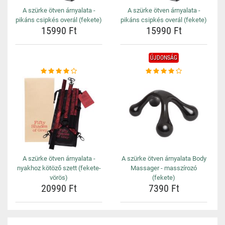
A szürke ötven árnyalata -
A szürke ötven árnyalata -
pikáns csipkés overál (fekete)
pikáns csipkés overál (fekete)
15990 Ft
15990 Ft
ÚJDONSÁG
A szürke ötven árnyalata -
A szürke ötven árnyalata Body
nyakhoz kötöző szett (fekete-
Massager - masszírozó
vörös)
(fekete)
20990 Ft
7390 Ft