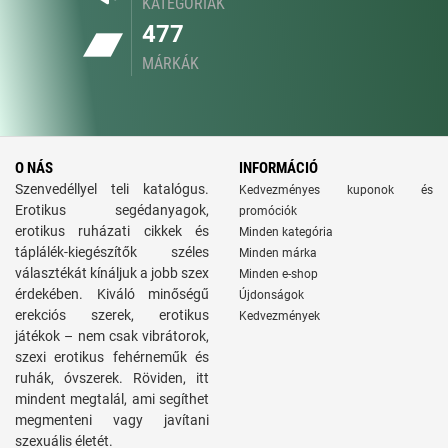
KATEGÓRIÁK
477
MÁRKÁK
O NÁS
INFORMÁCIÓ
Szenvedéllyel teli katalógus.
Kedvezményes kuponok és
Erotikus segédanyagok,
promóciók
erotikus ruházati cikkek és
Minden kategória
táplálék-kiegészítők széles
Minden márka
választékát kínáljuk a jobb szex
Minden e-shop
érdekében. Kiváló minőségű
Újdonságok
erekciós szerek, erotikus
Kedvezmények
játékok – nem csak vibrátorok,
szexi erotikus fehérneműk és
ruhák, óvszerek. Röviden, itt
mindent megtalál, ami segíthet
megmenteni vagy javítani
szexuális életét.