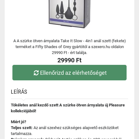
A A szürke ötven árnyalata Take It Slow - 4in1 anál szett (fekete)
terméket a Fifty Shades of Grey gyártótól a szexero.hu oldalon
29990 Ft - ért találja.
29990 Ft
Ellenőrizd az elérhetőséget
LEÍRÁS
Tökéletes anál kezdő szett A szürke ötven árnyalata új Pleasure
kollekciójából!
Miért jó?
Teljes szett:
Az anál szexhez szükséges alapvető eszközöket
tartalmazza.