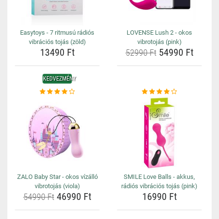
Easytoys - 7 ritmusú rádiós
LOVENSE Lush 2 - okos
vibrációs tojás (zöld)
vibrotojás (pink)
13490 Ft
54990 Ft
52990 Ft
KEDVEZMÉNY
ZALO Baby Star - okos vízálló
SMILE Love Balls - akkus,
vibrotojás (viola)
rádiós vibrációs tojás (pink)
46990 Ft
16990 Ft
54990 Ft