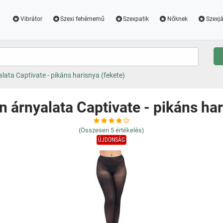
Vibrátor
Szexi fehérnemű
Szexpatik
Nőknek
Szexjá
lata Captivate - pikáns harisnya (fekete)
n árnyalata Captivate - pikáns har
(Összesen
5
értékelés)
ÚJDONSÁG