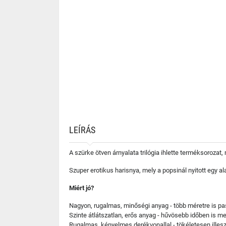
LEÍRÁS
A szürke ötven árnyalata trilógia ihlette terméksorozat
Szuper erotikus harisnya, mely a popsinál nyitott egy 
Miért jó?
Nagyon, rugalmas, minőségi anyag - több méretre is pa
Szinte átlátszatlan, erős anyag - hűvösebb időben is me
Rugalmas, kényelmes derékvonallal - tökéletesen illes