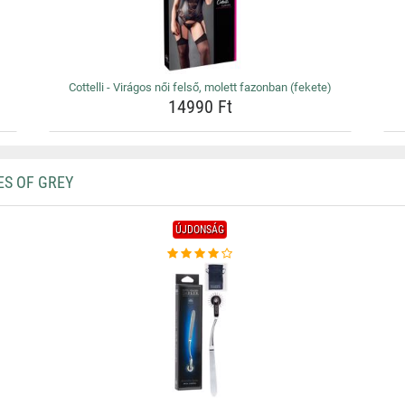
Cottelli - Virágos női felső, molett fazonban (fekete)
14990 Ft
ES OF GREY
ÚJDONSÁG