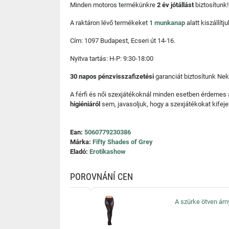
Minden motoros termékünkre
2 év jótállást
biztosítunk!
A raktáron lévő termékeket
1 munkanap
alatt kiszállí
Cím: 1097 Budapest, Ecseri út 14-16.
Nyitva tartás: H-P: 9:30-18:00
30 napos pénzvisszafizetési
garanciát biztosítunk Nek
A férfi és női szexjátékoknál minden esetben érdemes
higiéniáról
sem, javasoljuk, hogy a szexjátékokat kifeje
Ean:
5060779230386
Márka:
Fifty Shades of Grey
Eladó:
Erotikashow
POROVNÁNÍ CEN
A szürke ötven árn