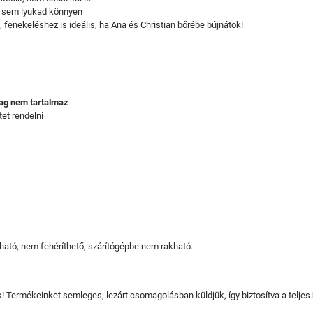
n sem lyukad könnyen
 fenekeléshez is ideális, ha Ana és Christian bőrébe bújnátok!
mag nem tartalmaz
et rendelni
ató, nem fehéríthető, szárítógépbe nem rakható.
juk! Termékeinket semleges, lezárt csomagolásban küldjük, így biztosítva a teljes