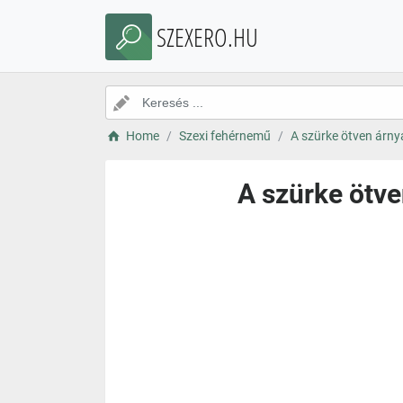
SZEXERO.HU
Home
Szexi fehérnemű
A szürke ötven árnya
A szürke ötve