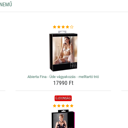
RNEMŰ
Abierta Fina - Üde vágyakozás - melltartó trió
17990 Ft
ÚJDONSÁG