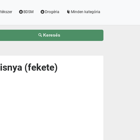
tékszer
BDSM
Drogéria
Minden kategória
Keresés
isnya (fekete)