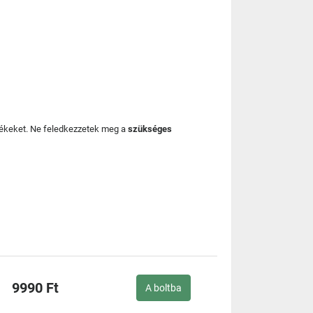
mékeket. Ne feledkezzetek meg a
szükséges
9990 Ft
A boltba