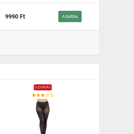
9990 Ft
A boltba
ÚJDONSÁG