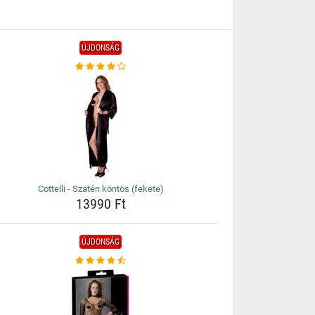
ÚJDONSÁG
Cottelli - Szatén köntös (fekete)
13990 Ft
ÚJDONSÁG