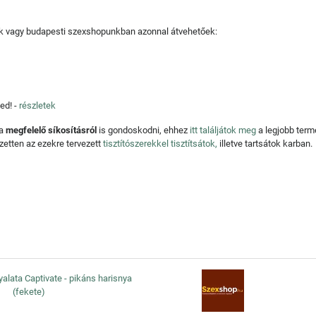
tjuk vagy budapesti szexshopunkban azonnal átvehetőek:
ed! -
részletek
 a
megfelelő síkosításról
is gondoskodni, ehhez
itt találjátok meg
a legjobb ter
zetten az ezekre tervezett
tisztítószerekkel tisztítsátok,
illetve tartsátok karban.
yalata Captivate - pikáns harisnya
(fekete)