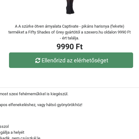
A A szürke ötven árnyalata Captivate - pikáns harisnya (fekete)
terméket a Fifty Shades of Grey gyártótól a szexero.hu oldalon 9990 Ft
- ért találja.
9990 Ft
Ellenőrizd az elérhetőséget
, most szexi fehérneműkkel is kiegészül.
alapos elfenekeléshez, vagy hátsó gyönyörökhöz!
sszol
gállja a helyét
zkedik, nem csúszkál le