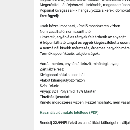
Megerősített lábfejrésszel - tartósabb, magassarkúba
Popsinál kivágással - kihangsúlyozza a kerek idomokat,
Erre figyelj:
Csak kézzel mosható, kímélő mosószeres vízben
Nem vasalható, nem szárítható
Ékszerek, egyéb éles tárgyak felsérthetik az anyagát
A képen látható tangát és egyéb kiegészítőket a cso
A normálnál kisebb méretezés, érdemes nagyobb méret
Termék specifikáció, tulajdonságok:
Varrásmentes, enyhén áttetsző, minőségi anyag
Zárt lábfejrész
Kivágással hátul a popsinál
Alakot kihangsúlyozó fazon
Szín: fekete
Anyag: 82% Polyamid, 18% Elastan
Tisztítási javaslat:
Kímélő mosószeres vízben, kézzel mosható, nem vasalh
Használati útmutató letöltése (PDF)
Rendelj
22.999Ft felett
és a szállítási költséget mi áll