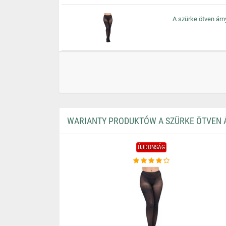
A szürke ötven árn
WARIANTY PRODUKTÓW A SZÜRKE ÖTVEN ÁR
ÚJDONSÁG