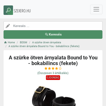
SZEXERO.HU
Keresés
Home
BDSM
A szürke ötven árnyalata
A szürke ötven árnyalata Bound to You - bokabilincs (fekete)
A szürke ötven árnyalata Bound to You
- bokabilincs (fekete)
(Összesen
3
értékelés)
ÚJDONSÁG