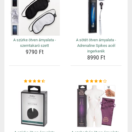
A szürke ötven árnyalata -
A sötét ötven árnyalata -
szemtakaró szett
Adrenaline Spikes acél
9790 Ft
ingerkerék
8990 Ft