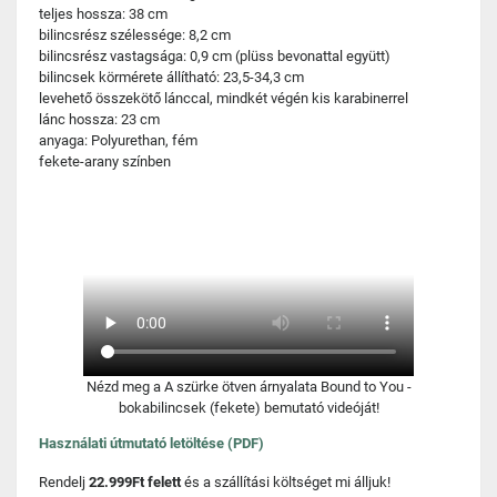
teljes hossza: 38 cm
bilincsrész szélessége: 8,2 cm
bilincsrész vastagsága: 0,9 cm (plüss bevonattal együtt)
bilincsek körmérete állítható: 23,5-34,3 cm
levehető összekötő lánccal, mindkét végén kis karabinerrel
lánc hossza: 23 cm
anyaga: Polyurethan, fém
fekete-arany színben
Nézd meg a A szürke ötven árnyalata Bound to You -
bokabilincsek (fekete) bemutató videóját!
Használati útmutató letöltése (PDF)
Rendelj
22.999Ft felett
és a szállítási költséget mi álljuk!