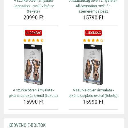
A szürke ötven árnyalata
A szabadság ötven árnyalata -
Sensation - makkvibrátor
All Sensation mell- és
(fekete)
szeméremcsipesz
20990 Ft
15790 Ft
ÚJDONSÁG
ÚJDONSÁG
A szürke ötven árnyalata -
A szürke ötven árnyalata -
pikáns csipkés overál (fekete)
pikáns csipkés overál (fekete)
15990 Ft
15990 Ft
KEDVENC E-BOLTOK