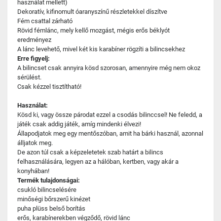
használat mellett)
Dekoratív, kifinomult óaranyszínű részletekkel díszítve
Fém csattal zárható
Rövid fémlánc, mely kellő mozgást, mégis erős béklyót
eredményez
A lánc levehető, mivel két kis karabíner rögzíti a bilincsekhez
Erre figyelj:
A bilincset csak annyira kösd szorosan, amennyire még nem okoz
sérülést.
Csak kézzel tisztítható!
Használat:
Kösd ki, vagy össze párodat ezzel a csodás bilinccsel! Ne feledd, a
játék csak addig játék, amíg mindenki élvezi!
Állapodjatok meg egy mentőszóban, amit ha bárki használ, azonnal
álljatok meg.
De azon túl csak a képzeletetek szab határt a bilincs
felhasználására, legyen az a hálóban, kertben, vagy akár a
konyhában!
Termék tulajdonságai:
csukló bilincselésére
minőségi bőrszerű kinézet
puha plüss belső borítás
erős, karabínerekben végződő, rövid lánc