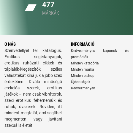
477
MÁRKÁK
O NÁS
INFORMÁCIÓ
Szenvedéllyel teli katalógus.
Kedvezményes kuponok és
Erotikus segédanyagok,
promóciók
erotikus ruházati cikkek és
Minden kategória
táplálék-kiegészítők széles
Minden márka
választékát kínáljuk a jobb szex
Minden e-shop
érdekében. Kiváló minőségű
Újdonságok
erekciós szerek, erotikus
Kedvezmények
játékok – nem csak vibrátorok,
szexi erotikus fehérneműk és
ruhák, óvszerek. Röviden, itt
mindent megtalál, ami segíthet
megmenteni vagy javítani
szexuális életét.