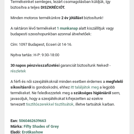
Termékeinket semleges, lezárt csomagolásban küldjük, így
biztosítva a teljes
DISZKRÉCIÓT.
Minden motoros termékünkre
2 év jótállást
biztosítunk!
A raktáron lévő termékeket
1 munkanap
alatt kiszállítjuk vagy
budapesti szexshopunkban azonnal átvehetőek:
Cím: 1097 Budapest, Ecseri út 14-16.
Nyitva tartás: H-P: 9:30-18:00
30 napos pénzvisszafizetési
garanciát biztosítunk Neked! -
részletek
A férfi és női szexjátékoknál minden esetben érdemes a
megfelelő
síkosításról
is gondoskodni, ehhez
itt találjátok meg
a legjobb
termékeket. Ne feledkezzetek meg a
szükséges higiéniáról
sem,
javasoljuk, hogy a szexjátékokat kifejezetten az ezekre
tervezett
tisztítószerekkel tisztítsátok,
illetve tartsátok karban.
Ean:
5060462639663
Márka:
Fifty Shades of Grey
Eladó:
Erotikashow