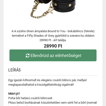
A A szürke ötven árnyalata Bound to You - bokabilincs (fekete)
terméket a Fifty Shades of Grey gyártótól a szexero.hu oldalon
28990 Ft - ért találja.
28990 Ft
Ellenőrizd az elérhetőséget
LEÍRÁS
Egy igazán kifinomult és elegáns csukló bilincs pár, mellyel
megtapasztalhatod a kiszolgáltatottság izgalmát!
Miért jó?
Puha bőr hatású csukló bilincsek
Plüss belső borításának köszönhetően nem sérti fel a bőrt (normál