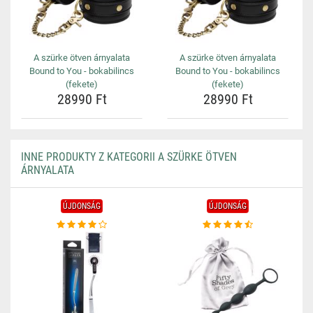
A szürke ötven árnyalata
A szürke ötven árnyalata
Bound to You - bokabilincs
Bound to You - bokabilincs
(fekete)
(fekete)
28990 Ft
28990 Ft
INNE PRODUKTY Z KATEGORII A SZÜRKE ÖTVEN
ÁRNYALATA
ÚJDONSÁG
ÚJDONSÁG