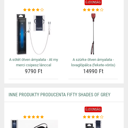
ÚJDONSÁG
A sötét ötven árnyalata - At my
A szürke ötven árnyalata -
merci csipesz lánccal
lovaglópálca (fekete-vörös)
9790 Ft
14990 Ft
INNE PRODUKTY PRODUCENTA FIFTY SHADES OF GREY
ÚJDONSÁG